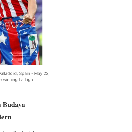
Valladolid, Spain - May 22,
e winning La Liga
n Budaya
dern