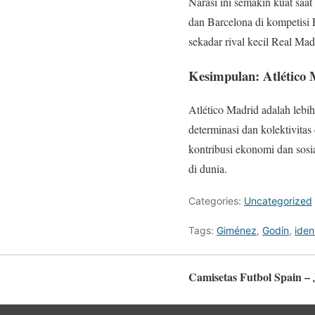
Narasi ini semakin kuat saa
dan Barcelona di kompetisi
sekadar rival kecil Real Madr
Kesimpulan: Atlético 
Atlético Madrid adalah lebi
determinasi dan kolektivitas
kontribusi ekonomi dan sosia
di dunia.
Categories:
Uncategorized
Tags:
Giménez
,
Godín
,
iden
Camisetas Futbol Spain –