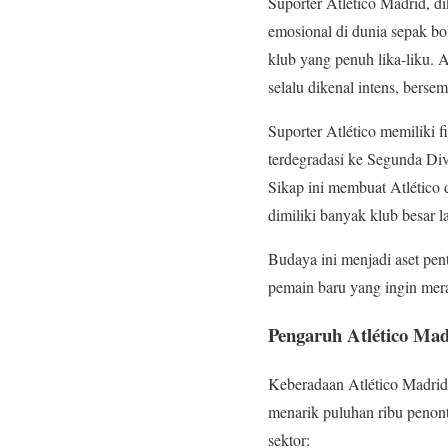
Suporter Atlético Madrid, d
emosional di dunia sepak bol
klub yang penuh lika-liku. 
selalu dikenal intens, bers
Suporter Atlético memiliki 
terdegradasi ke Segunda Div
Sikap ini membuat Atlético 
dimiliki banyak klub besar l
Budaya ini menjadi aset pen
pemain baru yang ingin mera
Pengaruh Atlético Ma
Keberadaan Atlético Madrid
menarik puluhan ribu penont
sektor: