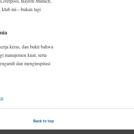
n Liverpool, Bayern Munich,
 klub ini—bukan lagi
nia
kerja keras, dan bukti bahwa
egi manajemen kuat, serta
rpengaruh dan menginspirasi
co
Back to top