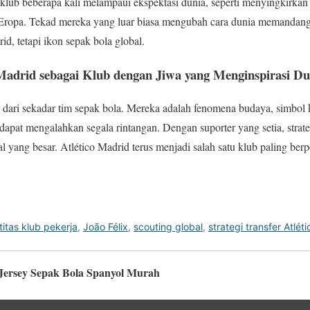
t klub beberapa kali melampaui ekspektasi dunia, seperti menyingkirka
 Eropa. Tekad mereka yang luar biasa mengubah cara dunia memandang
id, tetapi ikon sepak bola global.
Madrid sebagai Klub dengan Jiwa yang Menginspirasi Du
h dari sekadar tim sepak bola. Mereka adalah fenomena budaya, simbol 
 dapat mengalahkan segala rintangan. Dengan suporter yang setia, strat
l yang besar. Atlético Madrid terus menjadi salah satu klub paling be
titas klub pekerja
,
João Félix
,
scouting global
,
strategi transfer Atléti
 Jersey Sepak Bola Spanyol Murah