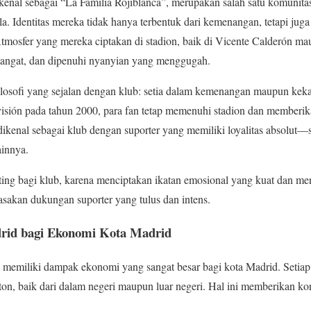
ikenal sebagai “La Familia Rojiblanca”, merupakan salah satu komunitas
a. Identitas mereka tidak hanya terbentuk dari kemenangan, tetapi jug
Atmosfer yang mereka ciptakan di stadion, baik di Vicente Calderón ma
emangat, dan dipenuhi nyanyian yang menggugah.
filosofi yang sejalan dengan klub: setia dalam kemenangan maupun kek
isión pada tahun 2000, para fan tetap memenuhi stadion dan memberik
dikenal sebagai klub dengan suporter yang memiliki loyalitas absolut—s
ainnya.
ting bagi klub, karena menciptakan ikatan emosional yang kuat dan men
sakan dukungan suporter yang tulus dan intens.
drid bagi Ekonomi Kota Madrid
 memiliki dampak ekonomi yang sangat besar bagi kota Madrid. Setia
on, baik dari dalam negeri maupun luar negeri. Hal ini memberikan kon