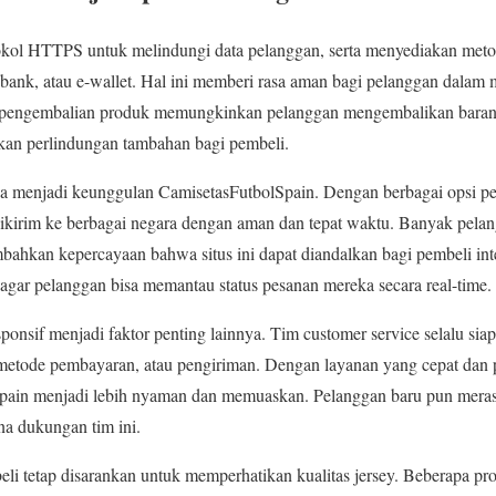
tokol HTTPS untuk melindungi data pelanggan, serta menyediakan me
fer bank, atau e-wallet. Hal ini memberi rasa aman bagi pelanggan dal
kan pengembalian produk memungkinkan pelanggan mengembalikan barang 
ikan perlindungan tambahan bagi pembeli.
ga menjadi keunggulan CamisetasFutbolSpain. Dengan berbagai opsi pen
 dikirim ke berbagai negara dengan aman dan tepat waktu. Banyak pel
ahkan kepercayaan bahwa situs ini dapat diandalkan bagi pembeli inter
agar pelanggan bisa memantau status pesanan mereka secara real-time.
ponsif menjadi faktor penting lainnya. Tim customer service selalu s
 metode pembayaran, atau pengiriman. Dengan layanan yang cepat dan 
pain menjadi lebih nyaman dan memuaskan. Pelanggan baru pun merasa 
na dukungan tim ini.
li tetap disarankan untuk memperhatikan kualitas jersey. Beberapa pr