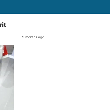
it
9 months ago