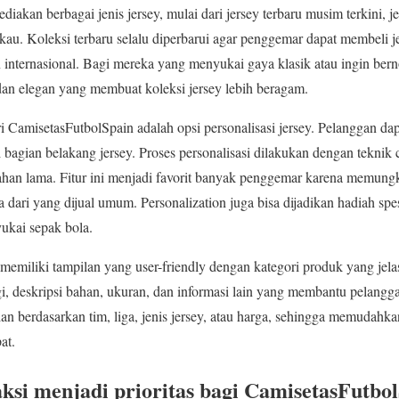
iakan berbagai jenis jersey, mulai dari jersey terbaru musim terkini, je
gkau. Koleksi terbaru selalu diperbarui agar penggemar dapat membeli j
 internasional. Bagi mereka yang menyukai gaya klasik atau ingin bernos
an elegan yang membuat koleksi jersey lebih beragam.
ari CamisetasFutbolSpain adalah opsi personalisasi jersey. Pelanggan
 bagian belakang jersey. Proses personalisasi dilakukan dengan teknik 
tahan lama. Fitur ini menjadi favorit banyak penggemar karena memun
 dari yang dijual umum. Personalization juga bisa dijadikan hadiah spe
ukai sepak bola.
emiliki tampilan yang user-friendly dengan kategori produk yang jelas
ggi, deskripsi bahan, ukuran, dan informasi lain yang membantu pelang
an berdasarkan tim, liga, jenis jersey, atau harga, sehingga memuda
at.
si menjadi prioritas bagi CamisetasFutbo