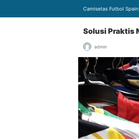
Camisetas Futbol Spain
Solusi Praktis
admin