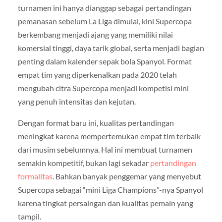
turnamen ini hanya dianggap sebagai pertandingan
pemanasan sebelum La Liga dimulai, kini Supercopa
berkembang menjadi ajang yang memiliki nilai
komersial tinggi, daya tarik global, serta menjadi bagian
penting dalam kalender sepak bola Spanyol. Format
empat tim yang diperkenalkan pada 2020 telah
mengubah citra Supercopa menjadi kompetisi mini
yang penuh intensitas dan kejutan.
Dengan format baru ini, kualitas pertandingan
meningkat karena mempertemukan empat tim terbaik
dari musim sebelumnya. Hal ini membuat turnamen
semakin kompetitif, bukan lagi sekadar
pertandingan
formalitas
. Bahkan banyak penggemar yang menyebut
Supercopa sebagai “mini Liga Champions”-nya Spanyol
karena tingkat persaingan dan kualitas pemain yang
tampil.