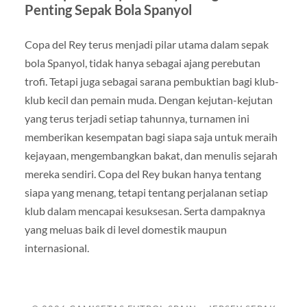
Penting Sepak Bola Spanyol
Copa del Rey terus menjadi pilar utama dalam sepak
bola Spanyol, tidak hanya sebagai ajang perebutan
trofi. Tetapi juga sebagai sarana pembuktian bagi klub-
klub kecil dan pemain muda. Dengan kejutan-kejutan
yang terus terjadi setiap tahunnya, turnamen ini
memberikan kesempatan bagi siapa saja untuk meraih
kejayaan, mengembangkan bakat, dan menulis sejarah
mereka sendiri. Copa del Rey bukan hanya tentang
siapa yang menang, tetapi tentang perjalanan setiap
klub dalam mencapai kesuksesan. Serta dampaknya
yang meluas baik di level domestik maupun
internasional.