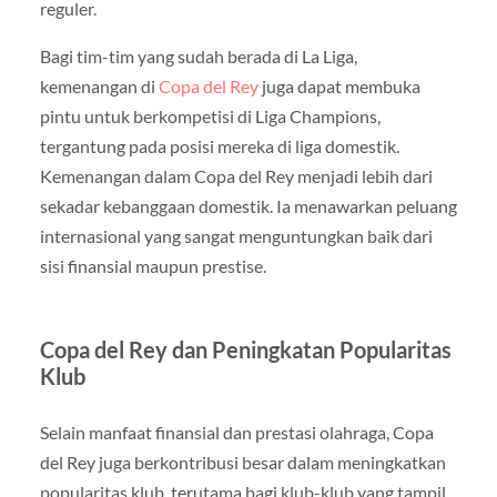
reguler.
Bagi tim-tim yang sudah berada di La Liga,
kemenangan di
Copa del Rey
juga dapat membuka
pintu untuk berkompetisi di Liga Champions,
tergantung pada posisi mereka di liga domestik.
Kemenangan dalam Copa del Rey menjadi lebih dari
sekadar kebanggaan domestik. Ia menawarkan peluang
internasional yang sangat menguntungkan baik dari
sisi finansial maupun prestise.
Copa del Rey dan Peningkatan Popularitas
Klub
Selain manfaat finansial dan prestasi olahraga, Copa
del Rey juga berkontribusi besar dalam meningkatkan
popularitas klub, terutama bagi klub-klub yang tampil