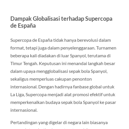
Dampak Globalisasi terhadap Supercopa
de España
Supercopa de España tidak hanya berevolusi dalam
format, tetapi juga dalam penyelenggaraan. Turnamen
beberapa kali diadakan di luar Spanyol, terutama di
Timur Tengah. Keputusan ini menandai langkah besar
dalam upaya mengglobalisasi sepak bola Spanyol,
sekaligus memperluas cakupan penonton
internasional. Dengan hadirnya fanbase global untuk
La Liga, Supercopa menjadi alat promosi efektif untuk
memperkenalkan budaya sepak bola Spanyol ke pasar
internasional.
Pertandingan yang digelar di negara lain biasanya