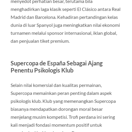
menyedot perhatian besar, terutama bila
menghadirkan laga klasik seperti El Clásico antara Real
Madrid dan Barcelona. Kehadiran pertandingan kelas
dunia di luar Spanyol juga meningkatkan nilai ekonomi
turnamen melalui sponsor internasional, iklan global,
dan penjualan tiket premium.
Supercopa de España Sebagai Ajang
Penentu Psikologis Klub
Selain nilai komersial dan kualitas permainan,
Supercopa memainkan peran penting dalam aspek
psikologis klub. Klub yang memenangkan Supercopa
biasanya mendapatkan dorongan moral besar
menjelang musim kompetisi. Trofi perdana ini sering
kali menjadi fondasi momentum positif untuk