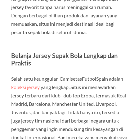
jersey favorit tanpa harus meninggalkan rumah.
Dengan berbagai pilihan produk dan layanan yang
memuaskan, situs ini menjadi destinasi ideal bagi
pecinta sepak bola di seluruh dunia.
Belanja Jersey Sepak Bola Lengkap dan
Praktis
Salah satu keunggulan CamisetasFutbolSpain adalah
koleksi jersey
yang lengkap. Situs ini menawarkan
jersey terbaru dari klub-klub top Eropa, termasuk Real
Madrid, Barcelona, Manchester United, Liverpool,
Juventus, dan banyak lagi. Tidak hanya itu, tersedia
juga jersey tim nasional dari berbagai negara untuk
penggemar yang ingin mendukung tim kesayangan di
tingkat internasional. Bagi mereka yang menyukai gaya