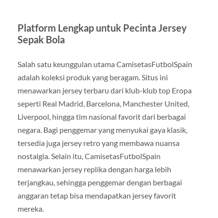
Platform Lengkap untuk Pecinta Jersey
Sepak Bola
Salah satu keunggulan utama CamisetasFutbolSpain
adalah koleksi produk yang beragam. Situs ini
menawarkan jersey terbaru dari klub-klub top Eropa
seperti Real Madrid, Barcelona, Manchester United,
Liverpool, hingga tim nasional favorit dari berbagai
negara. Bagi penggemar yang menyukai gaya klasik,
tersedia juga jersey retro yang membawa nuansa
nostalgia. Selain itu, CamisetasFutbolSpain
menawarkan jersey replika dengan harga lebih
terjangkau, sehingga penggemar dengan berbagai
anggaran tetap bisa mendapatkan jersey favorit
mereka.