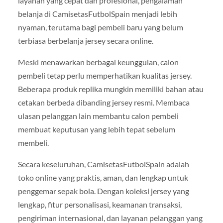
layanan yang cepat dan profesional, pengalaman
belanja di CamisetasFutbolSpain menjadi lebih
nyaman, terutama bagi pembeli baru yang belum
terbiasa berbelanja jersey secara online.
Meski menawarkan berbagai keunggulan, calon
pembeli tetap perlu memperhatikan kualitas jersey.
Beberapa produk replika mungkin memiliki bahan atau
cetakan berbeda dibanding jersey resmi. Membaca
ulasan pelanggan lain membantu calon pembeli
membuat keputusan yang lebih tepat sebelum
membeli.
Secara keseluruhan, CamisetasFutbolSpain adalah
toko online yang praktis, aman, dan lengkap untuk
penggemar sepak bola. Dengan koleksi jersey yang
lengkap, fitur personalisasi, keamanan transaksi,
pengiriman internasional, dan layanan pelanggan yang