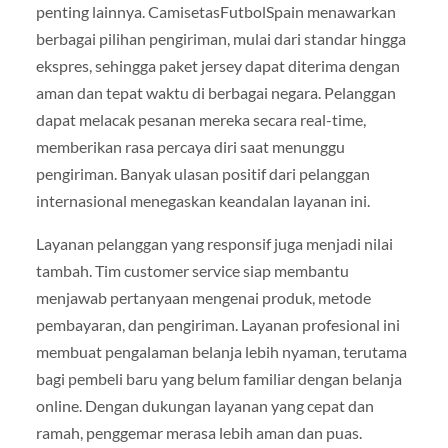
penting lainnya. CamisetasFutbolSpain menawarkan
berbagai pilihan pengiriman, mulai dari standar hingga
ekspres, sehingga paket jersey dapat diterima dengan
aman dan tepat waktu di berbagai negara. Pelanggan
dapat melacak pesanan mereka secara real-time,
memberikan rasa percaya diri saat menunggu
pengiriman. Banyak ulasan positif dari pelanggan
internasional menegaskan keandalan layanan ini.
Layanan pelanggan yang responsif juga menjadi nilai
tambah. Tim customer service siap membantu
menjawab pertanyaan mengenai produk, metode
pembayaran, dan pengiriman. Layanan profesional ini
membuat pengalaman belanja lebih nyaman, terutama
bagi pembeli baru yang belum familiar dengan belanja
online. Dengan dukungan layanan yang cepat dan
ramah, penggemar merasa lebih aman dan puas.