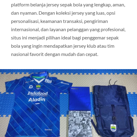
platform belanja jersey sepak bola yang lengkap, aman,
dan nyaman. Dengan koleksi jersey yang luas, opsi
personalisasi, keamanan transaksi, pengiriman
internasional, dan layanan pelanggan yang profesional,
situs ini menjadi pilihan ideal bagi penggemar sepak
bola yang ingin mendapatkan jersey klub atau tim
nasional favorit dengan mudah dan cepat.