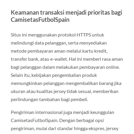
Keamanan transaksi menjadi prioritas bagi
CamisetasFutbolSpain
Situs ini menggunakan protokol HTTPS untuk
melindungi data pelanggan, serta menyediakan
metode pembayaran aman melalui kartu kredit,
transfer bank, atau e-wallet. Hal ini memberi rasa aman
bagi pelanggan dalam melakukan pembayaran online.
Selain itu, kebijakan pengembalian produk
memungkinkan pelanggan mengembalikan barang jika
ukuran atau kualitas jersey tidak sesuai, memberikan
perlindungan tambahan bagi pembeli.
Pengiriman internasional juga menjadi keunggulan
CamisetasFutbolSpain. Dengan berbagai opsi
pengiriman, mulai dari standar hingga ekspres, jersey