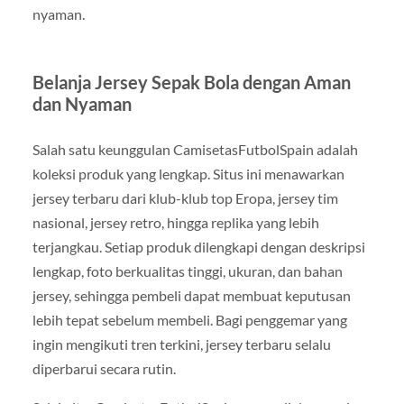
nyaman.
Belanja Jersey Sepak Bola dengan Aman
dan Nyaman
Salah satu keunggulan CamisetasFutbolSpain adalah
koleksi produk yang lengkap. Situs ini menawarkan
jersey terbaru dari klub-klub top Eropa, jersey tim
nasional, jersey retro, hingga replika yang lebih
terjangkau. Setiap produk dilengkapi dengan deskripsi
lengkap, foto berkualitas tinggi, ukuran, dan bahan
jersey, sehingga pembeli dapat membuat keputusan
lebih tepat sebelum membeli. Bagi penggemar yang
ingin mengikuti tren terkini, jersey terbaru selalu
diperbarui secara rutin.