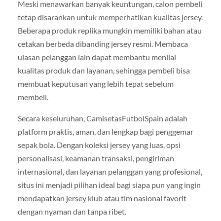
Meski menawarkan banyak keuntungan, calon pembeli
tetap disarankan untuk memperhatikan kualitas jersey.
Beberapa produk replika mungkin memiliki bahan atau
cetakan berbeda dibanding jersey resmi. Membaca
ulasan pelanggan lain dapat membantu menilai
kualitas produk dan layanan, sehingga pembeli bisa
membuat keputusan yang lebih tepat sebelum
membeli.
Secara keseluruhan, CamisetasFutbolSpain adalah
platform praktis, aman, dan lengkap bagi penggemar
sepak bola. Dengan koleksi jersey yang luas, opsi
personalisasi, keamanan transaksi, pengiriman
internasional, dan layanan pelanggan yang profesional,
situs ini menjadi pilihan ideal bagi siapa pun yang ingin
mendapatkan jersey klub atau tim nasional favorit
dengan nyaman dan tanpa ribet.