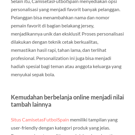
Selain itu, CamisetasFutbolSpain menyediakan opsi
personalisasi yang menjadi favorit banyak pelanggan.
Pelanggan bisa menambahkan nama dan nomor
pemain favorit di bagian belakang jersey,
menjadikannya unik dan eksklusif. Proses personalisasi
dilakukan dengan teknik cetak berkualitas,
memastikan hasil rapi, tahan lama, dan terlihat
profesional. Personalization ini juga bisa menjadi
hadiah spesial bagi teman atau anggota keluarga yang
menyukai sepak bola.
Kemudahan berbelanja online menjadi nilai
tambah lainnya
Situs CamisetasFutbolSpain
memiliki tampilan yang
user-friendly dengan kategori produk yang jelas.