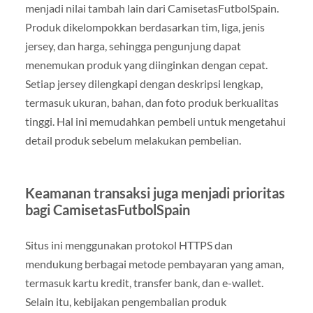
menjadi nilai tambah lain dari CamisetasFutbolSpain.
Produk dikelompokkan berdasarkan tim, liga, jenis
jersey, dan harga, sehingga pengunjung dapat
menemukan produk yang diinginkan dengan cepat.
Setiap jersey dilengkapi dengan deskripsi lengkap,
termasuk ukuran, bahan, dan foto produk berkualitas
tinggi. Hal ini memudahkan pembeli untuk mengetahui
detail produk sebelum melakukan pembelian.
Keamanan transaksi juga menjadi prioritas
bagi CamisetasFutbolSpain
Situs ini menggunakan protokol HTTPS dan
mendukung berbagai metode pembayaran yang aman,
termasuk kartu kredit, transfer bank, dan e-wallet.
Selain itu, kebijakan pengembalian produk