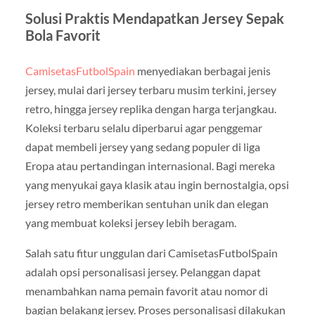
Solusi Praktis Mendapatkan Jersey Sepak
Bola Favorit
CamisetasFutbolSpain
menyediakan berbagai jenis
jersey, mulai dari jersey terbaru musim terkini, jersey
retro, hingga jersey replika dengan harga terjangkau.
Koleksi terbaru selalu diperbarui agar penggemar
dapat membeli jersey yang sedang populer di liga
Eropa atau pertandingan internasional. Bagi mereka
yang menyukai gaya klasik atau ingin bernostalgia, opsi
jersey retro memberikan sentuhan unik dan elegan
yang membuat koleksi jersey lebih beragam.
Salah satu fitur unggulan dari CamisetasFutbolSpain
adalah opsi personalisasi jersey. Pelanggan dapat
menambahkan nama pemain favorit atau nomor di
bagian belakang jersey. Proses personalisasi dilakukan