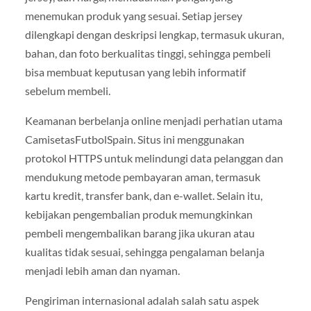
menemukan produk yang sesuai. Setiap jersey
dilengkapi dengan deskripsi lengkap, termasuk ukuran,
bahan, dan foto berkualitas tinggi, sehingga pembeli
bisa membuat keputusan yang lebih informatif
sebelum membeli.
Keamanan berbelanja online menjadi perhatian utama
CamisetasFutbolSpain. Situs ini menggunakan
protokol HTTPS untuk melindungi data pelanggan dan
mendukung metode pembayaran aman, termasuk
kartu kredit, transfer bank, dan e-wallet. Selain itu,
kebijakan pengembalian produk memungkinkan
pembeli mengembalikan barang jika ukuran atau
kualitas tidak sesuai, sehingga pengalaman belanja
menjadi lebih aman dan nyaman.
Pengiriman internasional adalah salah satu aspek