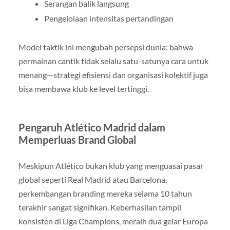
Serangan balik langsung
Pengelolaan intensitas pertandingan
Model taktik ini mengubah persepsi dunia: bahwa
permainan cantik tidak selalu satu-satunya cara untuk
menang—strategi efisiensi dan organisasi kolektif juga
bisa membawa klub ke level tertinggi.
Pengaruh Atlético Madrid dalam
Memperluas Brand Global
Meskipun Atlético bukan klub yang menguasai pasar
global seperti Real Madrid atau Barcelona,
perkembangan branding mereka selama 10 tahun
terakhir sangat signifikan. Keberhasilan tampil
konsisten di Liga Champions, meraih dua gelar Europa