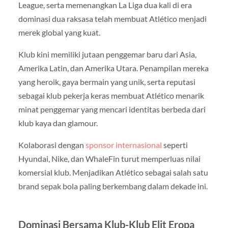
League, serta memenangkan La Liga dua kali di era
dominasi dua raksasa telah membuat Atlético menjadi
merek global yang kuat.
Klub kini memiliki jutaan penggemar baru dari Asia,
Amerika Latin, dan Amerika Utara. Penampilan mereka
yang heroik, gaya bermain yang unik, serta reputasi
sebagai klub pekerja keras membuat Atlético menarik
minat penggemar yang mencari identitas berbeda dari
klub kaya dan glamour.
Kolaborasi dengan
sponsor internasional
seperti
Hyundai, Nike, dan WhaleFin turut memperluas nilai
komersial klub. Menjadikan Atlético sebagai salah satu
brand sepak bola paling berkembang dalam dekade ini.
Dominasi Bersama Klub-Klub Elit Eropa