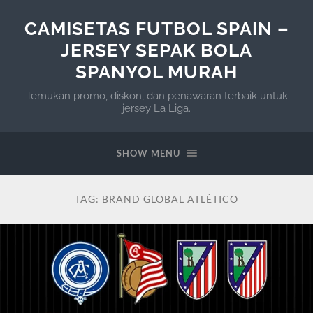
CAMISETAS FUTBOL SPAIN –
JERSEY SEPAK BOLA
SPANYOL MURAH
Temukan promo, diskon, dan penawaran terbaik untuk
jersey La Liga.
SHOW MENU
TAG:
BRAND GLOBAL ATLÉTICO