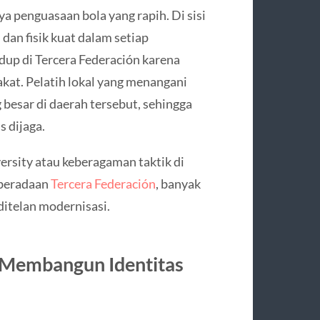
a penguasaan bola yang rapih. Di sisi
dan fisik kuat dalam setiap
hidup di Tercera Federación karena
kat. Pelatih lokal yang menangani
besar di daerah tersebut, sehingga
 dijaga.
ersity atau keberagaman taktik di
eberadaan
Tercera Federación
, banyak
ditelan modernisasi.
k Membangun Identitas