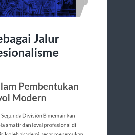
ebagai Jalur
esionalisme
dalam Pembentukan
yol Modern
, Segunda División B memainkan
ola amatir dan level profesional di
lirik oleh akademi besar menemukan