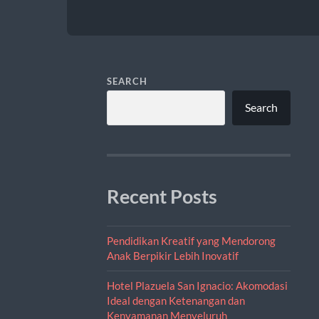
SEARCH
Search
Recent Posts
Pendidikan Kreatif yang Mendorong
Anak Berpikir Lebih Inovatif
Hotel Plazuela San Ignacio: Akomodasi
Ideal dengan Ketenangan dan
Kenyamanan Menyeluruh