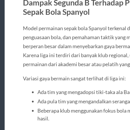
Dampak Segunda B Terhadap Pe
Sepak Bola Spanyol
Model permainan sepak bola Spanyol terkenal d
penguasaan bola, dan pemahaman taktik yang m
berperan besar dalam menyebarkan gaya bermai
Karena liga ini terdiri dari banyak klub regional
permainan dari akademi besar atau pelatih yan
Variasi gaya bermain sangat terlihat di liga ini:
Ada tim yang mengadopsi tiki-taka ala Ba
Ada pula tim yang mengandalkan serangan 
Beberapa klub menggunakan fokus bola ma
hasil.