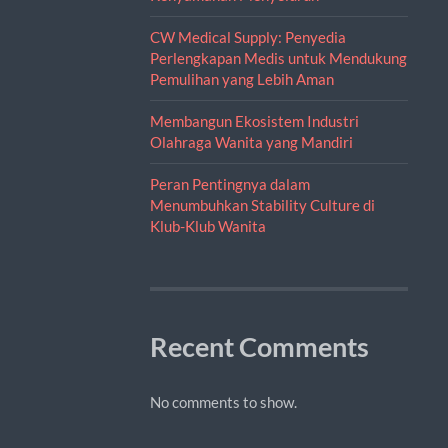
CW Medical Supply: Penyedia
Perlengkapan Medis untuk Mendukung
Pemulihan yang Lebih Aman
Membangun Ekosistem Industri
Olahraga Wanita yang Mandiri
Peran Pentingnya dalam
Menumbuhkan Stability Culture di
Klub-Klub Wanita
Recent Comments
No comments to show.