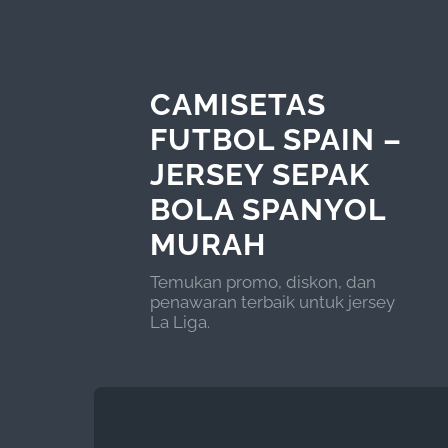
CAMISETAS
FUTBOL SPAIN –
JERSEY SEPAK
BOLA SPANYOL
MURAH
Temukan promo, diskon, dan
penawaran terbaik untuk jersey
La Liga.