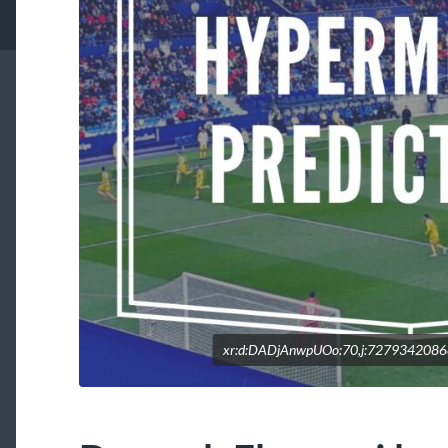
xr:d:DADjAnwpUOo:70,j:727934208