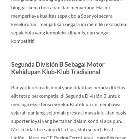
hingga skema bertahan dan menyerang. Hal ini
memperkaya kualitas sepak bola Spanyol secara
keseluruhan, menjadikan negara ini memiliki ekosistem
sepak bola yang kompleks, dinamis, dan sangat
kompetitif.
Segunda División B Sebagai Motor
Kehidupan Klub-Klub Tradisional
Banyak klub tradisional yang tidak lagi berada di kelas
elit tetap berkompetisi di Segunda División B untuk
menjaga eksistensi mereka. Klub-klub ini membawa
sejarah panjang, sejumlah prestasi masa lalu, dan basis
suporter loyal yang bertahan dalam kondisi apa pun.
Meski tidak bersaing di La Liga, klub seperti Real
Unión, Hércules CF, Racing Ferrol, atau Logroñés tetap