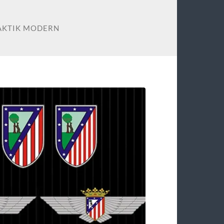
AKTIK MODERN