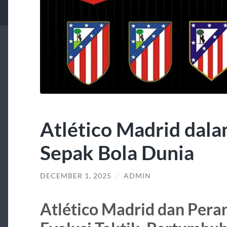
Atlético Madrid dala
Sepak Bola Dunia
DECEMBER 1, 2025
/
ADMIN
Atlético Madrid dan Pera