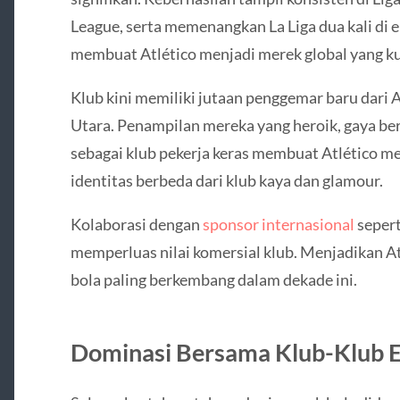
League, serta memenangkan La Liga dua kali di e
membuat Atlético menjadi merek global yang ku
Klub kini memiliki jutaan penggemar baru dari 
Utara. Penampilan mereka yang heroik, gaya ber
sebagai klub pekerja keras membuat Atlético m
identitas berbeda dari klub kaya dan glamour.
Kolaborasi dengan
sponsor internasional
sepert
memperluas nilai komersial klub. Menjadikan At
bola paling berkembang dalam dekade ini.
Dominasi Bersama Klub-Klub El