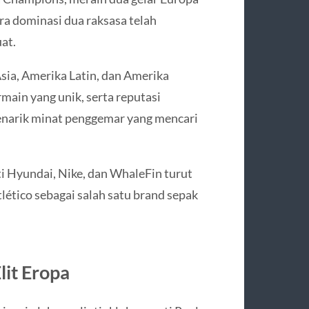
ra dominasi dua raksasa telah
at.
Asia, Amerika Latin, dan Amerika
main yang unik, serta reputasi
enarik minat penggemar yang mencari
i Hyundai, Nike, dan WhaleFin turut
lético sebagai salah satu brand sepak
it Eropa