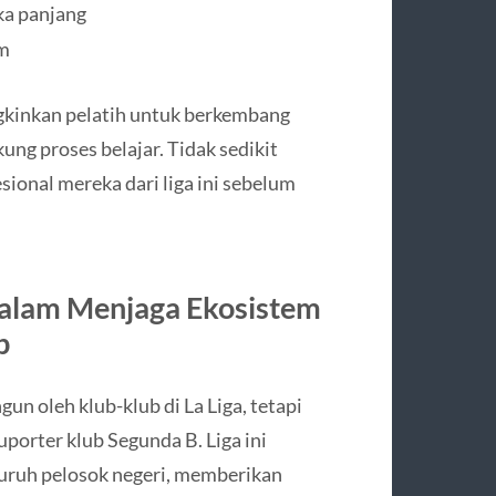
ka panjang
im
gkinkan pelatih untuk berkembang
ng proses belajar. Tidak sedikit
ional mereka dari liga ini sebelum
dalam Menjaga Ekosistem
p
un oleh klub-klub di La Liga, tetapi
uporter klub Segunda B. Liga ini
uruh pelosok negeri, memberikan