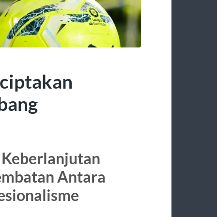
iptakan
mbang
 Keberlanjutan
Jembatan Antara
fesionalisme