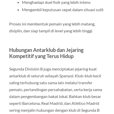
Menghadapi duel fisik yang lebih intens
Mengambil keputusan cepat dalam situasi sulit
Proses ini membentuk pemain yang lebih matang,
disiplin, dan siap tampil di level yang lebih tinggi.
Hubungan Antarklub dan Jejaring
Kompetitif yang Terus Hidup
Segunda División B juga menciptakan jejaring kuat
antarklub di seluruh wilayah Spanyol. Klub-klub kecil
saling terhubung satu sama lain melalui transfer
pemain, pertandingan persahabatan, serta kerja sama
dalam pengembangan bakat lokal. Bahkan klub besar
seperti Barcelona, Real Madrid, dan Atlético Madrid
sering menjalin hubungan dengan klub di Segunda B