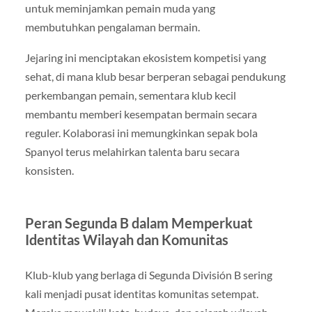
untuk meminjamkan pemain muda yang
membutuhkan pengalaman bermain.
Jejaring ini menciptakan ekosistem kompetisi yang
sehat, di mana klub besar berperan sebagai pendukung
perkembangan pemain, sementara klub kecil
membantu memberi kesempatan bermain secara
reguler. Kolaborasi ini memungkinkan sepak bola
Spanyol terus melahirkan talenta baru secara
konsisten.
Peran Segunda B dalam Memperkuat
Identitas Wilayah dan Komunitas
Klub-klub yang berlaga di Segunda División B sering
kali menjadi pusat identitas komunitas setempat.