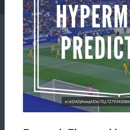
xr:d:DADjAnwpUOo:70,j:727934208