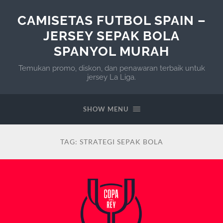
CAMISETAS FUTBOL SPAIN –
JERSEY SEPAK BOLA
SPANYOL MURAH
Temukan promo, diskon, dan penawaran terbaik untuk
jersey La Liga.
SHOW MENU
TAG:
STRATEGI SEPAK BOLA