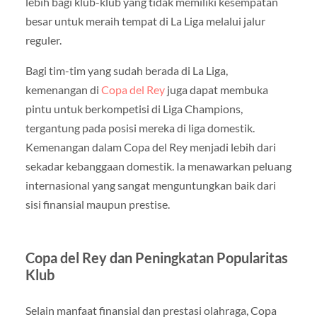
lebih bagi klub-klub yang tidak memiliki kesempatan
besar untuk meraih tempat di La Liga melalui jalur
reguler.
Bagi tim-tim yang sudah berada di La Liga,
kemenangan di
Copa del Rey
juga dapat membuka
pintu untuk berkompetisi di Liga Champions,
tergantung pada posisi mereka di liga domestik.
Kemenangan dalam Copa del Rey menjadi lebih dari
sekadar kebanggaan domestik. Ia menawarkan peluang
internasional yang sangat menguntungkan baik dari
sisi finansial maupun prestise.
Copa del Rey dan Peningkatan Popularitas
Klub
Selain manfaat finansial dan prestasi olahraga, Copa