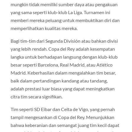
mungkin tidak memiliki sumber daya atau pengakuan
yang sama seperti klub-klub La Liga. Turnamen ini
memberi mereka peluang untuk membuktikan diri dan
memperlihatkan kualitas mereka.
Bagi tim-tim dari Segunda División atau bahkan divisi
yang lebih rendah. Copa del Rey adalah kesempatan
langka untuk berhadapan langsung dengan klub-klub
besar seperti Barcelona, Real Madrid, atau Atlético
Madrid. Keberhasilan dalam mengalahkan tim besar,
baik dalam pertandingan kandang atau tandang,
adalah prestasi luar biasa yang dapat meningkatkan
citra tim secara signifikan.
Tim seperti SD Eibar dan Celta de Vigo, yang pernah
tampil mengesankan di Copa del Rey. Menunjukkan
bahwa keberanian dan semangat juang tim kecil dapat