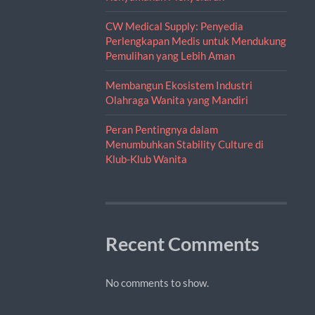
CW Medical Supply: Penyedia
Perlengkapan Medis untuk Mendukung
Pemulihan yang Lebih Aman
Membangun Ekosistem Industri
Olahraga Wanita yang Mandiri
Peran Pentingnya dalam
Menumbuhkan Stability Culture di
Klub-Klub Wanita
Recent Comments
No comments to show.