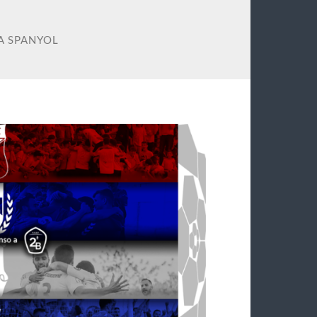
A SPANYOL