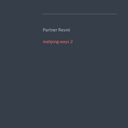
Partner Resmi
mahjong ways 2