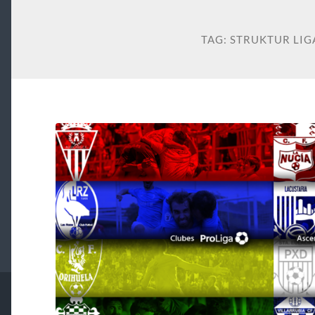
TAG:
STRUKTUR LIG