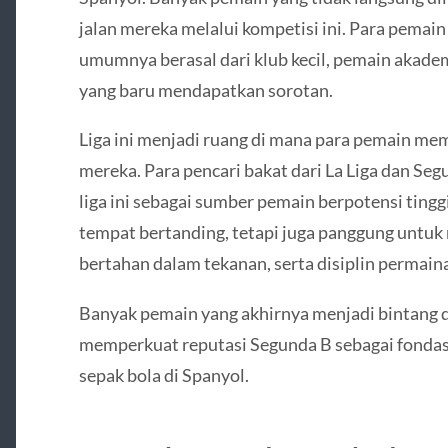
jalan mereka melalui kompetisi ini. Para pemai
umumnya berasal dari klub kecil, pemain akademi
yang baru mendapatkan sorotan.
Liga ini menjadi ruang di mana para pemain me
mereka. Para pencari bakat dari La Liga dan Se
liga ini sebagai sumber pemain berpotensi tingg
tempat bertanding, tetapi juga panggung untu
bertahan dalam tekanan, serta disiplin permain
Banyak pemain yang akhirnya menjadi bintang di l
memperkuat reputasi Segunda B sebagai fondasi
sepak bola di Spanyol.