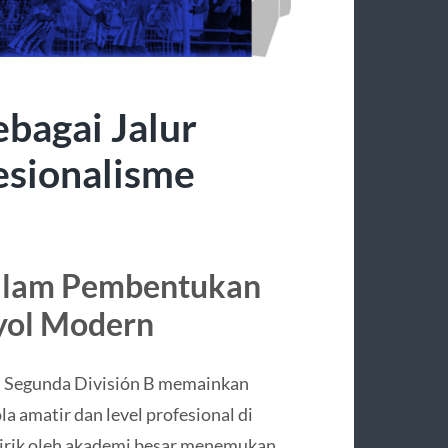
ebagai Jalur
esionalisme
dalam Pembentukan
yol Modern
, Segunda División B memainkan
ola amatir dan level profesional di
lirik oleh akademi besar menemukan