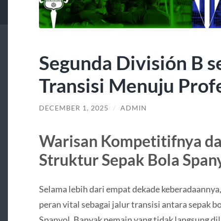
Segunda División B s
Transisi Menuju Prof
DECEMBER 1, 2025
/
ADMIN
Warisan Kompetitifnya 
Struktur Sepak Bola Span
Selama lebih dari empat dekade keberadaannya
peran vital sebagai jalur transisi antara sepak b
Spanyol. Banyak pemain yang tidak langsung di