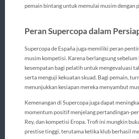
pemain bintang untuk memulai musim dengan p
Peran Supercopa dalam Persia
Supercopa de España juga memiliki peran pent
musim kompetisi. Karena berlangsung sebelum L
kesempatan bagi pelatih untuk mengevaluasi tak
serta menguji kekuatan skuad. Bagi pemain, t
menunjukkan kesiapan mereka menyambut mus
Kemenangan di Supercopa juga dapat meningka
momentum positif menjelang pertandingan-perta
Rey, dan kompetisi Eropa. Trofi ini mungkin buk
prestise tinggi, terutama ketika klub berhasil m