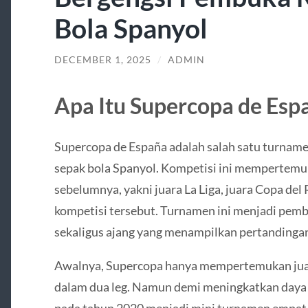
Bola Spanyol
DECEMBER 1, 2025
/
ADMIN
Apa Itu Supercopa de Esp
Supercopa de España adalah salah satu turname
sepak bola Spanyol. Kompetisi ini mempertemu
sebelumnya, yakni juara La Liga, juara Copa del R
kompetisi tersebut. Turnamen ini menjadi pem
sekaligus ajang yang menampilkan pertandingan 
Awalnya, Supercopa hanya mempertemukan juara
dalam dua leg. Namun demi meningkatkan daya 