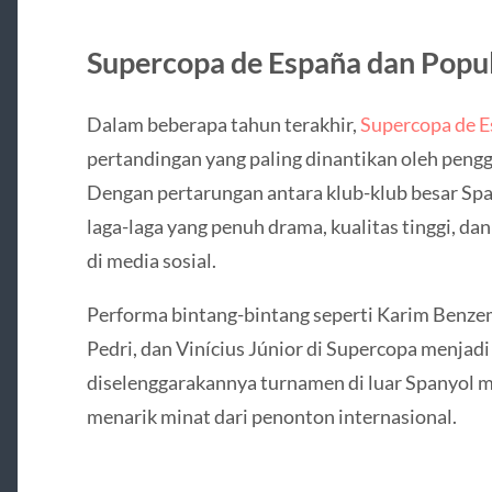
Supercopa de España dan Popul
Dalam beberapa tahun terakhir,
Supercopa de 
pertandingan yang paling dinantikan oleh pengg
Dengan pertarungan antara klub-klub besar Spa
laga-laga yang penuh drama, kualitas tinggi, d
di media sosial.
Performa bintang-bintang seperti Karim Benzem
Pedri, dan Vinícius Júnior di Supercopa menjadi d
diselenggarakannya turnamen di luar Spanyol m
menarik minat dari penonton internasional.