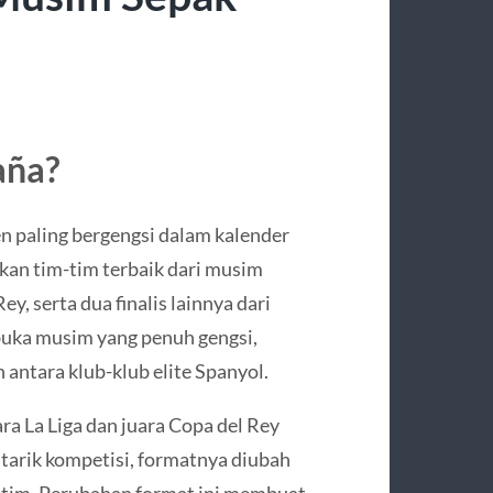
aña?
n paling bergengsi dalam kalender
kan tim-tim terbaik dari musim
ey, serta dua finalis lainnya dari
buka musim yang penuh gengsi,
antara klub-klub elite Spanyol.
 La Liga dan juara Copa del Rey
tarik kompetisi, formatnya diubah