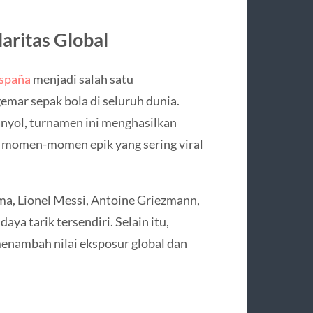
aritas Global
España
menjadi salah satu
emar sepak bola di seluruh dunia.
nyol, turnamen ini menghasilkan
an momen-momen epik yang sering viral
a, Lionel Messi, Antoine Griezmann,
aya tarik tersendiri. Selain itu,
enambah nilai eksposur global dan