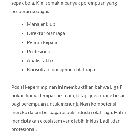
sepak bola. Kini semakin banyak perempuan yang
berperan sebagai:
Manajer klub
Direktur olahraga
Pelatih kepala
Profesional
Analis taktik
Konsultan manajemen olahraga
Posisi kepemimpinan ini membuktikan bahwa Liga F
bukan hanya tempat bermain, tetapi juga ruang besar
bagi perempuan untuk menunjukkan kompetensi
mereka dalam berbagai aspek industri olahraga. Hal ini
menciptakan ekosistem yang lebih inklusif, adil, dan
profesional.