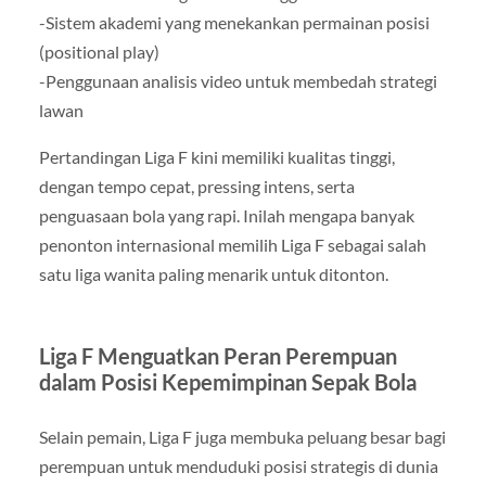
-Sistem akademi yang menekankan permainan posisi
(positional play)
-Penggunaan analisis video untuk membedah strategi
lawan
Pertandingan Liga F kini memiliki kualitas tinggi,
dengan tempo cepat, pressing intens, serta
penguasaan bola yang rapi. Inilah mengapa banyak
penonton internasional memilih Liga F sebagai salah
satu liga wanita paling menarik untuk ditonton.
Liga F Menguatkan Peran Perempuan
dalam Posisi Kepemimpinan Sepak Bola
Selain pemain, Liga F juga membuka peluang besar bagi
perempuan untuk menduduki posisi strategis di dunia