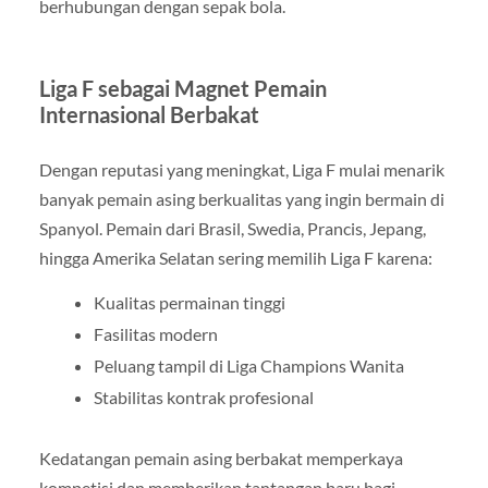
berhubungan dengan sepak bola.
Liga F sebagai Magnet Pemain
Internasional Berbakat
Dengan reputasi yang meningkat, Liga F mulai menarik
banyak pemain asing berkualitas yang ingin bermain di
Spanyol. Pemain dari Brasil, Swedia, Prancis, Jepang,
hingga Amerika Selatan sering memilih Liga F karena:
Kualitas permainan tinggi
Fasilitas modern
Peluang tampil di Liga Champions Wanita
Stabilitas kontrak profesional
Kedatangan pemain asing berbakat memperkaya
kompetisi dan memberikan tantangan baru bagi