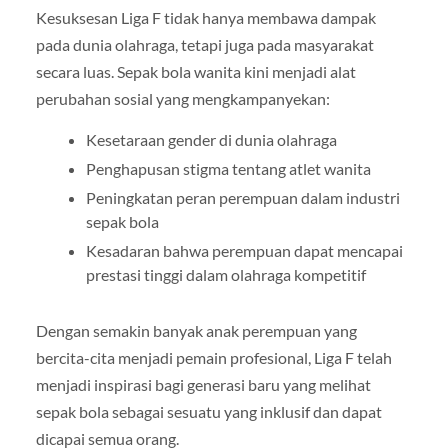
Kesuksesan Liga F tidak hanya membawa dampak
pada dunia olahraga, tetapi juga pada masyarakat
secara luas. Sepak bola wanita kini menjadi alat
perubahan sosial yang mengkampanyekan:
Kesetaraan gender di dunia olahraga
Penghapusan stigma tentang atlet wanita
Peningkatan peran perempuan dalam industri
sepak bola
Kesadaran bahwa perempuan dapat mencapai
prestasi tinggi dalam olahraga kompetitif
Dengan semakin banyak anak perempuan yang
bercita-cita menjadi pemain profesional, Liga F telah
menjadi inspirasi bagi generasi baru yang melihat
sepak bola sebagai sesuatu yang inklusif dan dapat
dicapai semua orang.