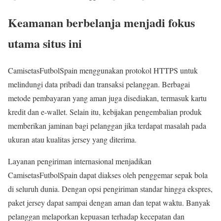
Keamanan berbelanja menjadi fokus
utama situs ini
CamisetasFutbolSpain menggunakan protokol HTTPS untuk
melindungi data pribadi dan transaksi pelanggan. Berbagai
metode pembayaran yang aman juga disediakan, termasuk kartu
kredit dan e-wallet. Selain itu, kebijakan pengembalian produk
memberikan jaminan bagi pelanggan jika terdapat masalah pada
ukuran atau kualitas jersey yang diterima.
Layanan pengiriman internasional menjadikan
CamisetasFutbolSpain dapat diakses oleh penggemar sepak bola
di seluruh dunia. Dengan opsi pengiriman standar hingga ekspres,
paket jersey dapat sampai dengan aman dan tepat waktu. Banyak
pelanggan melaporkan kepuasan terhadap kecepatan dan