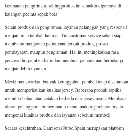
keamanan pengiriman, sehingga situs ini semakin dipercaya di
kalangan pecinta sepak bola.
Selain produk dan pengiriman, layanan pelanggan yang responsif
menjadi nilai tambah lainnya. Tim customer service selalu siap
membantu menjawab pertanyaan terkait produk, proses
pembayaran, maupun pengiriman. Hal ini meningkatkan rasa
percaya diri pembeli baru dan membuat pengalaman berbelanja
menjadi lebih nyaman.
Meski menawarkan banyak keunggulan, pembeli tetap disarankan
untuk memperhatikan kualitas jersey. Beberapa produk replika
memiliki bahan atau cetakan berbeda dari jersey resmi. Membaca
ulasan pelanggan lain membantu mendapatkan gambaran nyata
mengenai kualitas produk dan layanan sebelum membeli.
Secara keseluruhan, CamisetasFutbolSpain merupakan platform