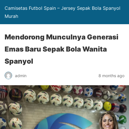
Camisetas Futbol Spain – Jersey Sepak Bola Spanyol
Murah
Mendorong Munculnya Generasi
Emas Baru Sepak Bola Wanita
Spanyol
admin
8 months ago