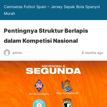
Camisetas Futbol Spain – Jersey Sepak Bola Spanyol
Murah
Pentingnya Struktur Berlapis
dalam Kompetisi Nasional
admin
8 months ago