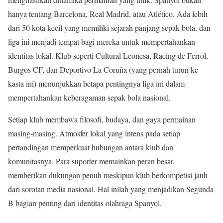
hanya tentang Barcelona, Real Madrid, atau Atlético. Ada lebih
dari 50 kota kecil yang memiliki sejarah panjang sepak bola, dan
liga ini menjadi tempat bagi mereka untuk mempertahankan
identitas lokal. Klub seperti Cultural Leonesa, Racing de Ferrol,
Burgos CF, dan Deportivo La Coruña (yang pernah turun ke
kasta ini) menunjukkan betapa pentingnya liga ini dalam
mempertahankan keberagaman sepak bola nasional.
Setiap klub membawa filosofi, budaya, dan gaya permainan
masing-masing. Atmosfer lokal yang intens pada setiap
pertandingan memperkuat hubungan antara klub dan
komunitasnya. Para suporter memainkan peran besar,
memberikan dukungan penuh meskipun klub berkompetisi jauh
dari sorotan media nasional. Hal inilah yang menjadikan Segunda
B bagian penting dari identitas olahraga Spanyol.