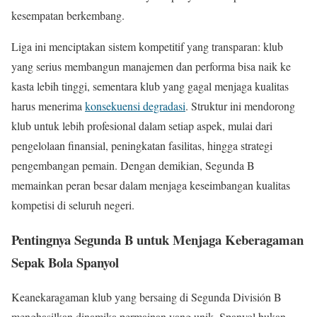
kesempatan berkembang.
Liga ini menciptakan sistem kompetitif yang transparan: klub
yang serius membangun manajemen dan performa bisa naik ke
kasta lebih tinggi, sementara klub yang gagal menjaga kualitas
harus menerima
konsekuensi degradasi
. Struktur ini mendorong
klub untuk lebih profesional dalam setiap aspek, mulai dari
pengelolaan finansial, peningkatan fasilitas, hingga strategi
pengembangan pemain. Dengan demikian, Segunda B
memainkan peran besar dalam menjaga keseimbangan kualitas
kompetisi di seluruh negeri.
Pentingnya Segunda B untuk Menjaga Keberagaman
Sepak Bola Spanyol
Keanekaragaman klub yang bersaing di Segunda División B
menghasilkan dinamika permainan yang unik. Spanyol bukan