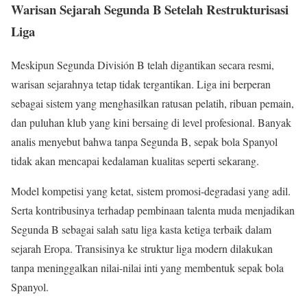
Warisan Sejarah Segunda B Setelah Restrukturisasi
Liga
Meskipun Segunda División B telah digantikan secara resmi,
warisan sejarahnya tetap tidak tergantikan. Liga ini berperan
sebagai sistem yang menghasilkan ratusan pelatih, ribuan pemain,
dan puluhan klub yang kini bersaing di level profesional. Banyak
analis menyebut bahwa tanpa Segunda B, sepak bola Spanyol
tidak akan mencapai kedalaman kualitas seperti sekarang.
Model kompetisi yang ketat, sistem promosi-degradasi yang adil.
Serta kontribusinya terhadap pembinaan talenta muda menjadikan
Segunda B sebagai salah satu liga kasta ketiga terbaik dalam
sejarah Eropa. Transisinya ke struktur liga modern dilakukan
tanpa meninggalkan nilai-nilai inti yang membentuk sepak bola
Spanyol.