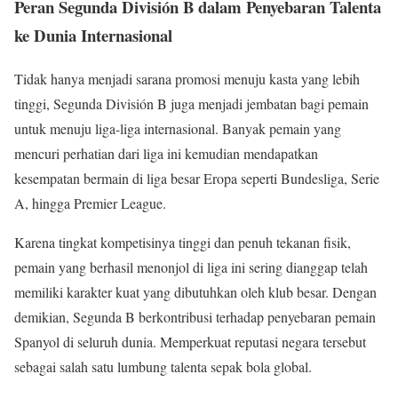
Peran Segunda División B dalam Penyebaran Talenta
ke Dunia Internasional
Tidak hanya menjadi sarana promosi menuju kasta yang lebih
tinggi, Segunda División B juga menjadi jembatan bagi pemain
untuk menuju liga-liga internasional. Banyak pemain yang
mencuri perhatian dari liga ini kemudian mendapatkan
kesempatan bermain di liga besar Eropa seperti Bundesliga, Serie
A, hingga Premier League.
Karena tingkat kompetisinya tinggi dan penuh tekanan fisik,
pemain yang berhasil menonjol di liga ini sering dianggap telah
memiliki karakter kuat yang dibutuhkan oleh klub besar. Dengan
demikian, Segunda B berkontribusi terhadap penyebaran pemain
Spanyol di seluruh dunia. Memperkuat reputasi negara tersebut
sebagai salah satu lumbung talenta sepak bola global.