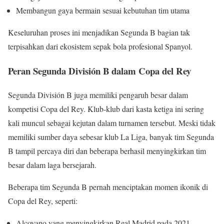
Membangun gaya bermain sesuai kebutuhan tim utama
Keseluruhan proses ini menjadikan Segunda B bagian tak
terpisahkan dari ekosistem sepak bola profesional Spanyol.
Peran Segunda División B dalam Copa del Rey
Segunda División B juga memiliki pengaruh besar dalam
kompetisi Copa del Rey. Klub-klub dari kasta ketiga ini sering
kali muncul sebagai kejutan dalam turnamen tersebut. Meski tidak
memiliki sumber daya sebesar klub La Liga, banyak tim Segunda
B tampil percaya diri dan beberapa berhasil menyingkirkan tim
besar dalam laga bersejarah.
Beberapa tim Segunda B pernah menciptakan momen ikonik di
Copa del Rey, seperti:
Alcoyano yang menyingkirkan Real Madrid pada 2021