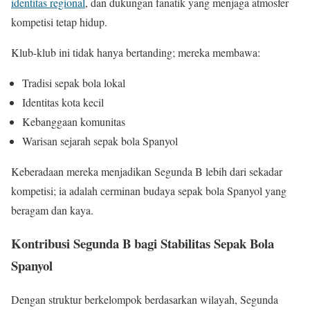
identitas regional
, dan dukungan fanatik yang menjaga atmosfer
kompetisi tetap hidup.
Klub-klub ini tidak hanya bertanding; mereka membawa:
Tradisi sepak bola lokal
Identitas kota kecil
Kebanggaan komunitas
Warisan sejarah sepak bola Spanyol
Keberadaan mereka menjadikan Segunda B lebih dari sekadar
kompetisi; ia adalah cerminan budaya sepak bola Spanyol yang
beragam dan kaya.
Kontribusi Segunda B bagi Stabilitas Sepak Bola
Spanyol
Dengan struktur berkelompok berdasarkan wilayah, Segunda