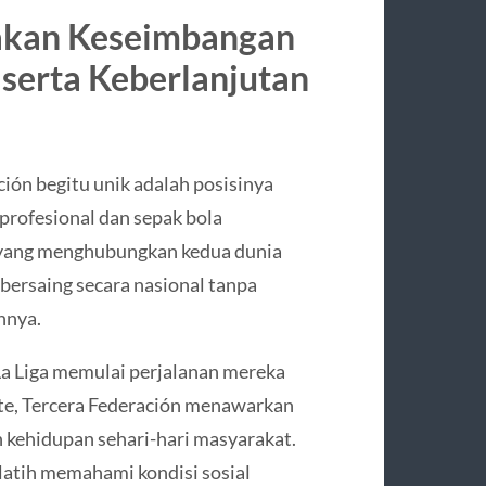
akan Keseimbangan
 serta Keberlanjutan
ión begitu unik adalah posisinya
profesional dan sepak bola
n yang menghubungkan kedua dunia
bersaing secara nasional tanpa
hnya.
La Liga memulai perjalanan mereka
elite, Tercera Federación menawarkan
 kehidupan sehari-hari masyarakat.
latih memahami kondisi sosial