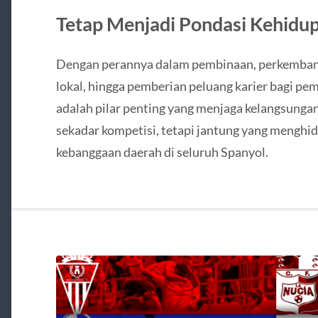
Tetap Menjadi Pondasi Kehidup
Dengan perannya dalam pembinaan, perkembanga
lokal, hingga pemberian peluang karier bagi pem
adalah pilar penting yang menjaga kelangsungan 
sekadar kompetisi, tetapi jantung yang menghidu
kebanggaan daerah di seluruh Spanyol.