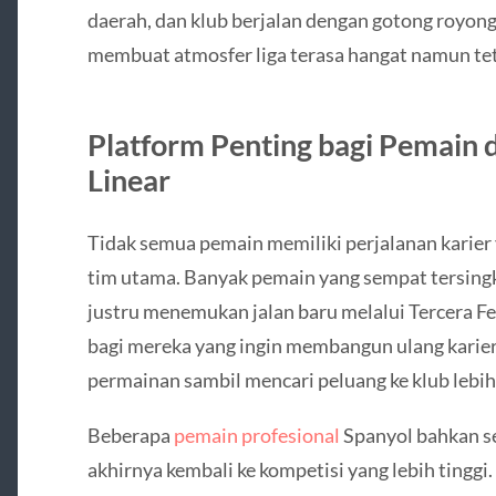
daerah, dan klub berjalan dengan gotong royong
membuat atmosfer liga terasa hangat namun tet
Platform Penting bagi Pemain 
Linear
Tidak semua pemain memiliki perjalanan karier 
tim utama. Banyak pemain yang sempat tersingki
justru menemukan jalan baru melalui Tercera Fe
bagi mereka yang ingin membangun ulang karier
permainan sambil mencari peluang ke klub lebih
Beberapa
pemain profesional
Spanyol bahkan se
akhirnya kembali ke kompetisi yang lebih tinggi.