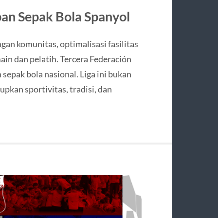
an Sepak Bola Spanyol
n komunitas, optimalisasi fasilitas
ain dan pelatih. Tercera Federación
sepak bola nasional. Liga ini bukan
pkan sportivitas, tradisi, dan