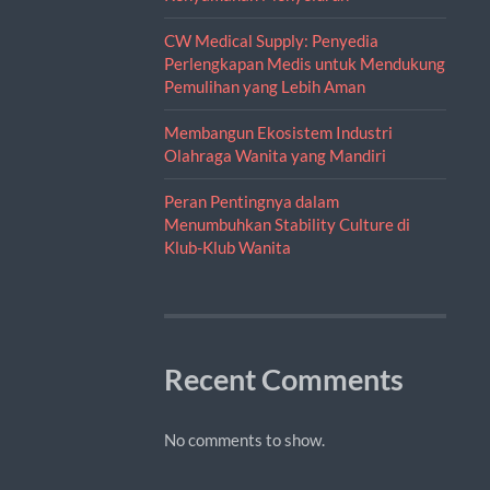
CW Medical Supply: Penyedia
Perlengkapan Medis untuk Mendukung
Pemulihan yang Lebih Aman
Membangun Ekosistem Industri
Olahraga Wanita yang Mandiri
Peran Pentingnya dalam
Menumbuhkan Stability Culture di
Klub-Klub Wanita
Recent Comments
No comments to show.