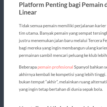
Platform Penting bagi Pemain 
Linear
Tidak semua pemain memiliki perjalanan karier 
tim utama. Banyak pemain yang sempat tersingki
justru menemukan jalan baru melalui Tercera Fe
bagi mereka yang ingin membangun ulang karier
permainan sambil mencari peluang ke klub lebih
Beberapa
pemain profesional
Spanyol bahkan se
akhirnya kembali ke kompetisi yang lebih tinggi.
bukan tempat “akhir”, melainkan ruang alternat
yang ingin tetap bertahan di dunia sepak bola.