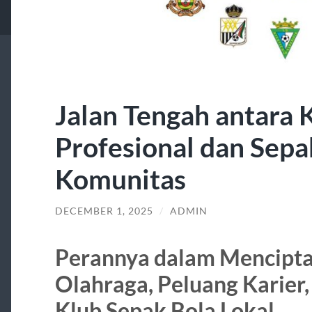
Jalan Tengah antara 
Profesional dan Sepa
Komunitas
DECEMBER 1, 2025
/
ADMIN
Perannya dalam Mencipt
Olahraga, Peluang Karier,
Klub Sepak Bola Lokal