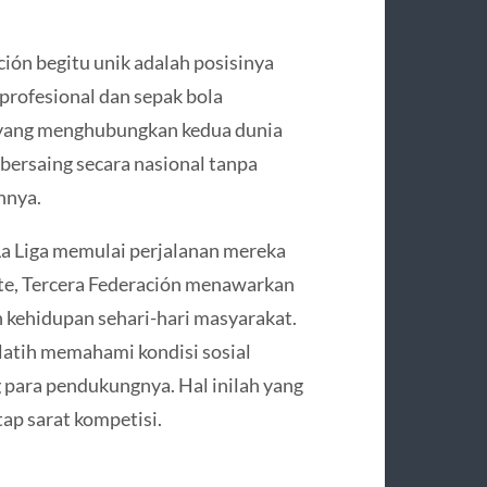
ión begitu unik adalah posisinya
profesional dan sepak bola
n yang menghubungkan kedua dunia
bersaing secara nasional tanpa
hnya.
La Liga memulai perjalanan mereka
elite, Tercera Federación menawarkan
 kehidupan sehari-hari masyarakat.
latih memahami kondisi sosial
 para pendukungnya. Hal inilah yang
ap sarat kompetisi.