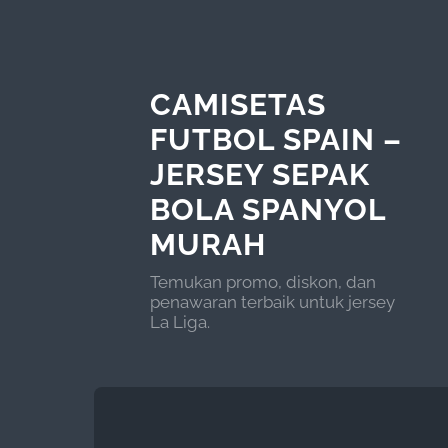
CAMISETAS
FUTBOL SPAIN –
JERSEY SEPAK
BOLA SPANYOL
MURAH
Temukan promo, diskon, dan
penawaran terbaik untuk jersey
La Liga.