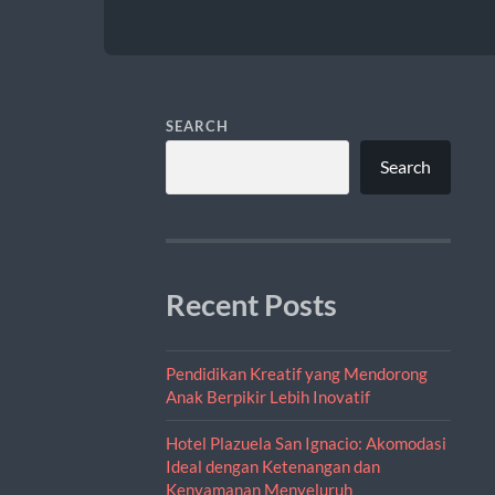
SEARCH
Search
Recent Posts
Pendidikan Kreatif yang Mendorong
Anak Berpikir Lebih Inovatif
Hotel Plazuela San Ignacio: Akomodasi
Ideal dengan Ketenangan dan
Kenyamanan Menyeluruh