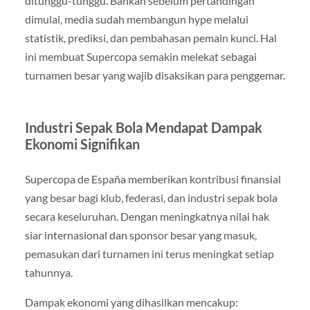
ditunggu-tunggu. Bahkan sebelum pertandingan
dimulai, media sudah membangun hype melalui
statistik, prediksi, dan pembahasan pemain kunci. Hal
ini membuat Supercopa semakin melekat sebagai
turnamen besar yang wajib disaksikan para penggemar.
Industri Sepak Bola Mendapat Dampak
Ekonomi Signifikan
Supercopa de España memberikan kontribusi finansial
yang besar bagi klub, federasi, dan industri sepak bola
secara keseluruhan. Dengan meningkatnya nilai hak
siar internasional dan sponsor besar yang masuk,
pemasukan dari turnamen ini terus meningkat setiap
tahunnya.
Dampak ekonomi yang dihasilkan mencakup: