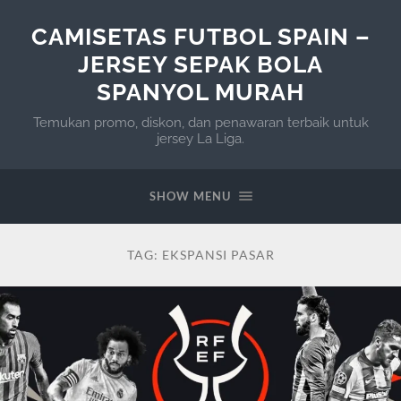
CAMISETAS FUTBOL SPAIN –
JERSEY SEPAK BOLA
SPANYOL MURAH
Temukan promo, diskon, dan penawaran terbaik untuk
jersey La Liga.
SHOW MENU
TAG:
EKSPANSI PASAR