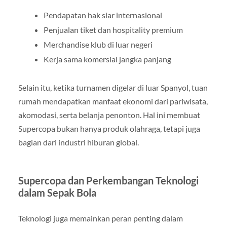
Pendapatan hak siar internasional
Penjualan tiket dan hospitality premium
Merchandise klub di luar negeri
Kerja sama komersial jangka panjang
Selain itu, ketika turnamen digelar di luar Spanyol, tuan
rumah mendapatkan manfaat ekonomi dari pariwisata,
akomodasi, serta belanja penonton. Hal ini membuat
Supercopa bukan hanya produk olahraga, tetapi juga
bagian dari industri hiburan global.
Supercopa dan Perkembangan Teknologi
dalam Sepak Bola
Teknologi juga memainkan peran penting dalam