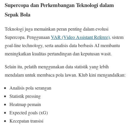
Supercopa dan Perkembangan Teknologi dalam
Sepak Bola
Teknologi juga memainkan peran penting dalam evolusi
Supercopa. Penggunaan
VAR (Video Assistant Referee)
, sistem
goal-line technology, serta analisis data berbasis AI membantu
meningkatkan kualitas pertandingan dan keputusan wasit.
Selain itu, pelatih menggunakan data statistik yang lebih
mendalam untuk membaca pola lawan. Klub kini mengandalkan:
Analisis pola serangan
Statistik pressing
Heatmap pemain
Expected goals (xG)
Kecepatan transisi