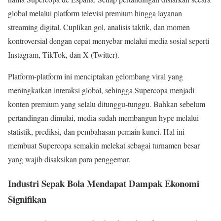
global melalui platform televisi premium hingga layanan
streaming digital. Cuplikan gol, analisis taktik, dan momen
kontroversial dengan cepat menyebar melalui media sosial seperti
Instagram, TikTok, dan X (Twitter).
Platform-platform ini menciptakan gelombang viral yang
meningkatkan interaksi global, sehingga Supercopa menjadi
konten premium yang selalu ditunggu-tunggu. Bahkan sebelum
pertandingan dimulai, media sudah membangun hype melalui
statistik, prediksi, dan pembahasan pemain kunci. Hal ini
membuat Supercopa semakin melekat sebagai turnamen besar
yang wajib disaksikan para penggemar.
Industri Sepak Bola Mendapat Dampak Ekonomi
Signifikan