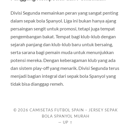
Divisi Segunda memainkan peran yang sangat penting
dalam sepak bola Spanyol. Liga ini bukan hanya ajang
persaingan sengit untuk promosi, tetapi juga tempat
pengembangan bakat. Tempat bagi klub-klub dengan
sejarah panjang dan klub-klub baru untuk bersaing,
serta sarana bagi pemain muda untuk menunjukkan
potensi mereka. Dengan keberagaman klub yang ada
dan sistem play-off yang menarik. Divisi Segunda terus
menjadi bagian integral dari sepak bola Spanyol yang
tidak bisa dianggap remeh.
© 2026
CAMISETAS FUTBOL SPAIN – JERSEY SEPAK
BOLA SPANYOL MURAH
—
UP ↑