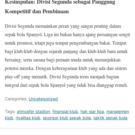
Kesimpulan: Divisi Segunda sebagai Panggung
Kompetitif dan Pembinaan
Divisi Segunda memainkan peran yang sangat penting dalam
sepak bola Spanyol. Liga ini bukan hanya ajang persaingan sengit
untuk promosi, tetapi juga tempat pengembangan bakat. Tempat
bagi klub-klub dengan sejarah panjang dan klub-klub baru untuk
bersaing, serta sarana bagi pemain muda untuk menunjukkan
potensi mereka. Dengan keberagaman klub yang ada dan sistem
play-off yang menarik. Divisi Segunda terus menjadi bagian
integral dari sepak bola Spanyol yang tidak bisa dianggap remeh.
Categories:
Uncategorized
Tags:
atmosfer stadion
,
finansial klub
,
hak siar liga
,
manajemen
klub
,
rivalitas klub
,
sponsor klub sepak bola
,
taktik sepak bola