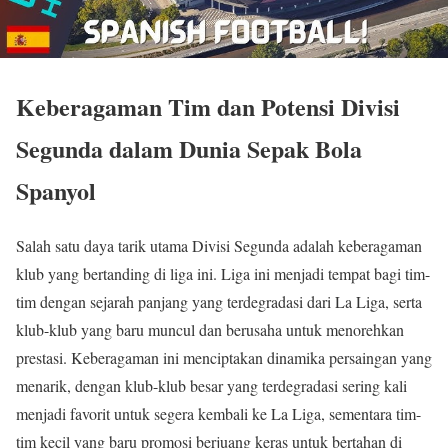
Keberagaman Tim dan Potensi Divisi
Segunda dalam Dunia Sepak Bola
Spanyol
Salah satu daya tarik utama Divisi Segunda adalah keberagaman
klub yang bertanding di liga ini. Liga ini menjadi tempat bagi tim-
tim dengan sejarah panjang yang terdegradasi dari La Liga, serta
klub-klub yang baru muncul dan berusaha untuk menorehkan
prestasi. Keberagaman ini menciptakan dinamika persaingan yang
menarik, dengan klub-klub besar yang terdegradasi sering kali
menjadi favorit untuk segera kembali ke La Liga, sementara tim-
tim kecil yang baru promosi berjuang keras untuk bertahan di