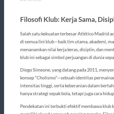
Filosofi Klub: Kerja Sama, Disip
Salah satu kekuatan terbesar Atlético Madrid ada
di semua lini klub—baik tim utama, akademi, 
menanamkan nilai kerja keras, disiplin, dan me
klub ini sebagai simbol perjuangan di dunia sepa
Diego Simeone, yang datang pada 2011, menyemp
konsep “Cholismo”—sebuah identitas permaina
intensitas tinggi, serta keberanian dalam berta
hanya strategi sepak bola, tetapi juga cara hidu
Pendekatan ini terbukti efektif membawa klub ke
memiliki skuad semewah pesaing mereka. Filosofi