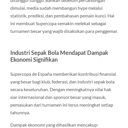
ditunggu-tunggu. Bahkan sebelum pertandingan
dimulai, media sudah membangun hype melalui
statistik, prediksi, dan pembahasan pemain kunci. Hal
ini membuat Supercopa semakin melekat sebagai
turnamen besar yang wajib disaksikan para penggemar.
Industri Sepak Bola Mendapat Dampak
Ekonomi Signifikan
Supercopa de España memberikan kontribusi finansial
yang besar bagi klub, federasi, dan industri sepak bola
secara keseluruhan. Dengan meningkatnya nilai hak
siar internasional dan sponsor besar yang masuk,
pemasukan dari turnamen ini terus meningkat setiap
tahunnya.
Dampak ekonomi yang dihasilkan mencakup: