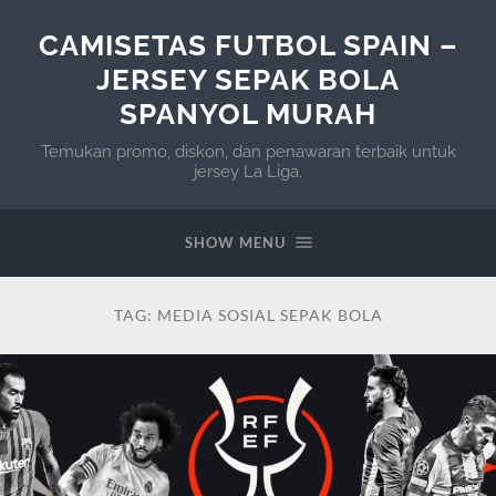
CAMISETAS FUTBOL SPAIN –
JERSEY SEPAK BOLA
SPANYOL MURAH
Temukan promo, diskon, dan penawaran terbaik untuk
jersey La Liga.
SHOW MENU
TAG:
MEDIA SOSIAL SEPAK BOLA