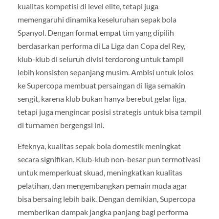
kualitas kompetisi di level elite, tetapi juga
memengaruhi dinamika keseluruhan sepak bola
Spanyol. Dengan format empat tim yang dipilih
berdasarkan performa di La Liga dan Copa del Rey,
klub-klub di seluruh divisi terdorong untuk tampil
lebih konsisten sepanjang musim. Ambisi untuk lolos
ke Supercopa membuat persaingan di liga semakin
sengit, karena klub bukan hanya berebut gelar liga,
tetapi juga mengincar posisi strategis untuk bisa tampil
di turnamen bergengsi ini.
Efeknya, kualitas sepak bola domestik meningkat
secara signifikan. Klub-klub non-besar pun termotivasi
untuk memperkuat skuad, meningkatkan kualitas
pelatihan, dan mengembangkan pemain muda agar
bisa bersaing lebih baik. Dengan demikian, Supercopa
memberikan dampak jangka panjang bagi performa