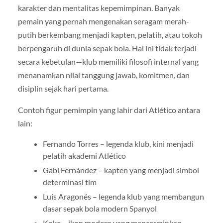
karakter dan mentalitas kepemimpinan. Banyak
pemain yang pernah mengenakan seragam merah-
putih berkembang menjadi kapten, pelatih, atau tokoh
berpengaruh di dunia sepak bola. Hal ini tidak terjadi
secara kebetulan—klub memiliki filosofi internal yang
menanamkan nilai tanggung jawab, komitmen, dan
disiplin sejak hari pertama.
Contoh figur pemimpin yang lahir dari Atlético antara
lain:
Fernando Torres – legenda klub, kini menjadi
pelatih akademi Atlético
Gabi Fernández – kapten yang menjadi simbol
determinasi tim
Luis Aragonés – legenda klub yang membangun
dasar sepak bola modern Spanyol
Koke – ikon modern yang mencerminkan