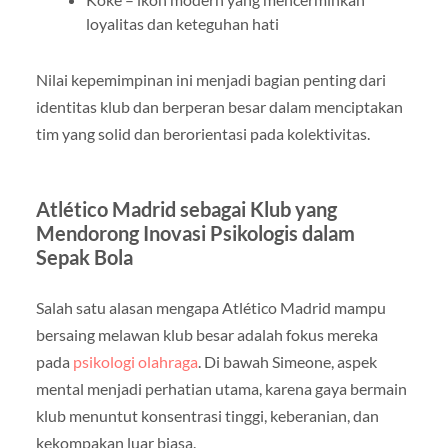
loyalitas dan keteguhan hati
Nilai kepemimpinan ini menjadi bagian penting dari
identitas klub dan berperan besar dalam menciptakan
tim yang solid dan berorientasi pada kolektivitas.
Atlético Madrid sebagai Klub yang
Mendorong Inovasi Psikologis dalam
Sepak Bola
Salah satu alasan mengapa Atlético Madrid mampu
bersaing melawan klub besar adalah fokus mereka
pada
psikologi olahraga
. Di bawah Simeone, aspek
mental menjadi perhatian utama, karena gaya bermain
klub menuntut konsentrasi tinggi, keberanian, dan
kekompakan luar biasa.