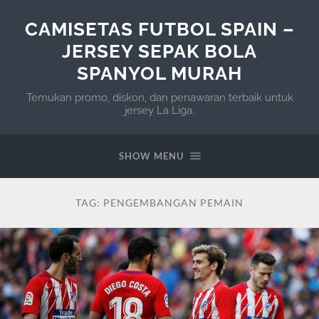
CAMISETAS FUTBOL SPAIN –
JERSEY SEPAK BOLA
SPANYOL MURAH
Temukan promo, diskon, dan penawaran terbaik untuk
jersey La Liga.
SHOW MENU
TAG:
PENGEMBANGAN PEMAIN