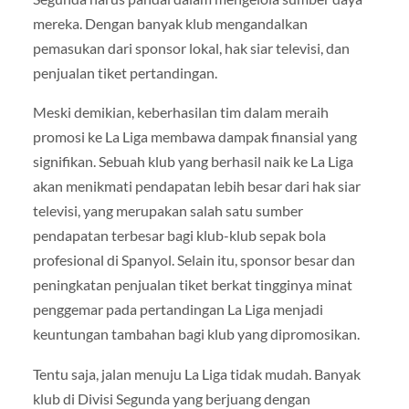
mereka. Dengan banyak klub mengandalkan
pemasukan dari sponsor lokal, hak siar televisi, dan
penjualan tiket pertandingan.
Meski demikian, keberhasilan tim dalam meraih
promosi ke La Liga membawa dampak finansial yang
signifikan. Sebuah klub yang berhasil naik ke La Liga
akan menikmati pendapatan lebih besar dari hak siar
televisi, yang merupakan salah satu sumber
pendapatan terbesar bagi klub-klub sepak bola
profesional di Spanyol. Selain itu, sponsor besar dan
peningkatan penjualan tiket berkat tingginya minat
penggemar pada pertandingan La Liga menjadi
keuntungan tambahan bagi klub yang dipromosikan.
Tentu saja, jalan menuju La Liga tidak mudah. Banyak
klub di Divisi Segunda yang berjuang dengan