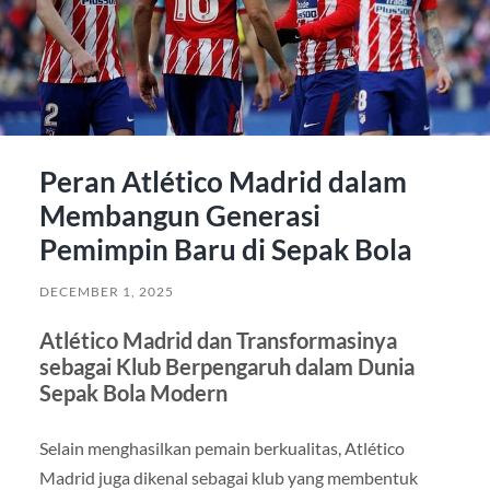
Peran Atlético Madrid dalam
Membangun Generasi
Pemimpin Baru di Sepak Bola
DECEMBER 1, 2025
Atlético Madrid dan Transformasinya
sebagai Klub Berpengaruh dalam Dunia
Sepak Bola Modern
Selain menghasilkan pemain berkualitas, Atlético
Madrid juga dikenal sebagai klub yang membentuk