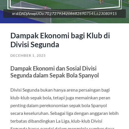
xr:d:DADjAnwpUOo:70,j:7279342086826907545,t:23080915
Dampak Ekonomi bagi Klub di
Divisi Segunda
DECEMBER 1, 2025
Dampak Ekonomi dan Sosial Divisi
Segunda dalam Sepak Bola Spanyol
Divisi Segunda bukan hanya arena persaingan bagi
klub-klub sepak bola, tetapi juga memainkan peran
penting dalam perekonomian sepak bola Spanyol
secara keseluruhan. Sebagai liga dengan anggaran lebih
terbatas dibandingkan La Liga, klub-klub Divisi
Segunda harus pandai dalam mengelola sumber daya