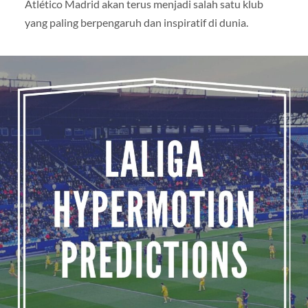
Atlético Madrid akan terus menjadi salah satu klub
yang paling berpengaruh dan inspiratif di dunia.