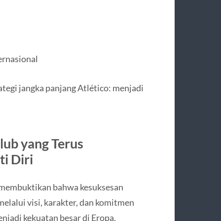
ernasional
egi jangka panjang Atlético: menjadi
lub yang Terus
i Diri
d membuktikan bahwa kesuksesan
melalui visi, karakter, dan komitmen
njadi kekuatan besar di Eropa,