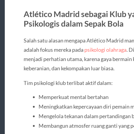
Atlético Madrid sebagai Klub 
Psikologis dalam Sepak Bola
Salah satu alasan mengapa Atlético Madrid ma
adalah fokus mereka pada
psikologi olahraga
. D
menjadi perhatian utama, karena gaya bermain k
keberanian, dan kekompakan luar biasa.
Tim psikologi klub terlibat aktif dalam:
Memperkuat mental bertahan
Meningkatkan kepercayaan diri pemain 
Mengelola tekanan dalam pertandingan 
Membangun atmosfer ruang ganti yang po