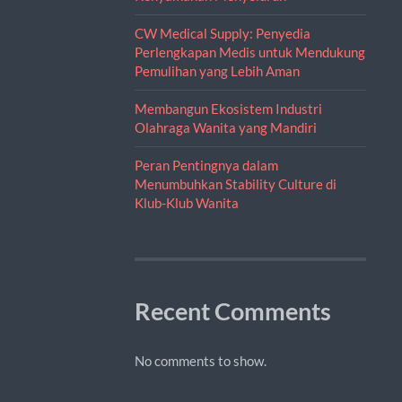
CW Medical Supply: Penyedia
Perlengkapan Medis untuk Mendukung
Pemulihan yang Lebih Aman
Membangun Ekosistem Industri
Olahraga Wanita yang Mandiri
Peran Pentingnya dalam
Menumbuhkan Stability Culture di
Klub-Klub Wanita
Recent Comments
No comments to show.