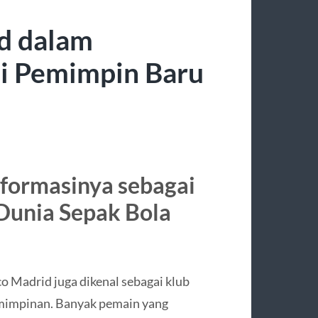
id dalam
 Pemimpin Baru
sformasinya sebagai
Dunia Sepak Bola
o Madrid juga dikenal sebagai klub
mimpinan. Banyak pemain yang