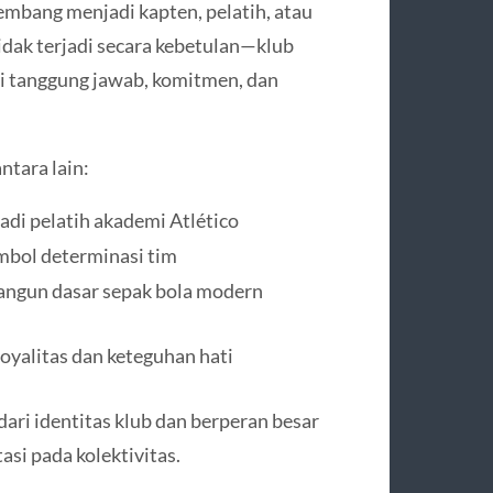
bang menjadi kapten, pelatih, atau
tidak terjadi secara kebetulan—klub
ai tanggung jawab, komitmen, dan
ntara lain:
adi pelatih akademi Atlético
mbol determinasi tim
angun dasar sepak bola modern
yalitas dan keteguhan hati
ari identitas klub dan berperan besar
si pada kolektivitas.