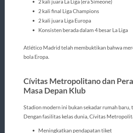
2 kali juara La Liga (era Simeone)
2 kali final Liga Champions
2 kali juara Liga Europa
Konsisten berada dalam 4 besar La Liga
Atlético Madrid telah membuktikan bahwa mereka
bola Eropa.
Cívitas Metropolitano dan Pera
Masa Depan Klub
Stadion modern ini bukan sekadar rumah baru, t
Dengan fasilitas kelas dunia, Cívitas Metropol
Meningkatkan pendapatan tiket