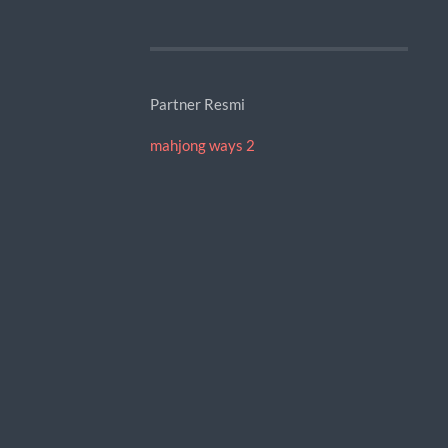
Partner Resmi
mahjong ways 2