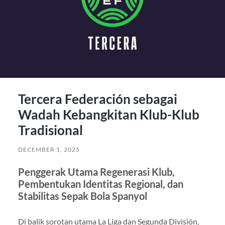
Tercera Federación sebagai
Wadah Kebangkitan Klub-Klub
Tradisional
DECEMBER 1, 2025
Penggerak Utama Regenerasi Klub,
Pembentukan Identitas Regional, dan
Stabilitas Sepak Bola Spanyol
Di balik sorotan utama La Liga dan Segunda División,