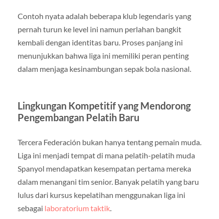
Contoh nyata adalah beberapa klub legendaris yang
pernah turun ke level ini namun perlahan bangkit
kembali dengan identitas baru. Proses panjang ini
menunjukkan bahwa liga ini memiliki peran penting
dalam menjaga kesinambungan sepak bola nasional.
Lingkungan Kompetitif yang Mendorong
Pengembangan Pelatih Baru
Tercera Federación bukan hanya tentang pemain muda.
Liga ini menjadi tempat di mana pelatih-pelatih muda
Spanyol mendapatkan kesempatan pertama mereka
dalam menangani tim senior. Banyak pelatih yang baru
lulus dari kursus kepelatihan menggunakan liga ini
sebagai
laboratorium taktik
.