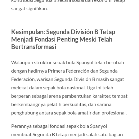
sangat signifikan.
Kesimpulan: Segunda División B Tetap
Menjadi Fondasi Penting Meski Telah
Bertransformasi
Walaupun struktur sepak bola Spanyol telah berubah
dengan hadirnya Primera Federación dan Segunda
Federación, warisan Segunda División B masih sangat
melekat dalam sepak bola nasional. Liga ini telah
berperan sebagai arena pembentukan karakter, tempat
berkembangnya pelatih berkualitas, dan sarana
penghubung antara sepak bola amatir dan profesional.
Perannya sebagai fondasi sepak bola Spanyol
membuat Segunda B tetap menjadi salah satu bagian