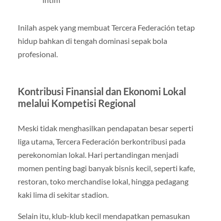
Inilah aspek yang membuat Tercera Federación tetap
hidup bahkan di tengah dominasi sepak bola
profesional.
Kontribusi Finansial dan Ekonomi Lokal
melalui Kompetisi Regional
Meski tidak menghasilkan pendapatan besar seperti
liga utama, Tercera Federación berkontribusi pada
perekonomian lokal. Hari pertandingan menjadi
momen penting bagi banyak bisnis kecil, seperti kafe,
restoran, toko merchandise lokal, hingga pedagang
kaki lima di sekitar stadion.
Selain itu, klub-klub kecil mendapatkan pemasukan