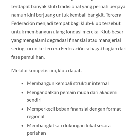
terdapat banyak klub tradisional yang pernah berjaya
namun kini berjuang untuk kembali bangkit. Tercera
Federación menjadi tempat bagi klub-klub tersebut
untuk membangun ulang fondasi mereka. Klub besar
yang mengalami degradasi finansial atau manajerial
sering turun ke Tercera Federación sebagai bagian dari
fase pemulihan.
Melalui kompetisi ini, klub dapat:
Membangun kembali struktur internal
Mengandalkan pemain muda dari akademi
sendiri
Memperkecil beban finansial dengan format
regional
Membangkitkan dukungan lokal secara
perlahan