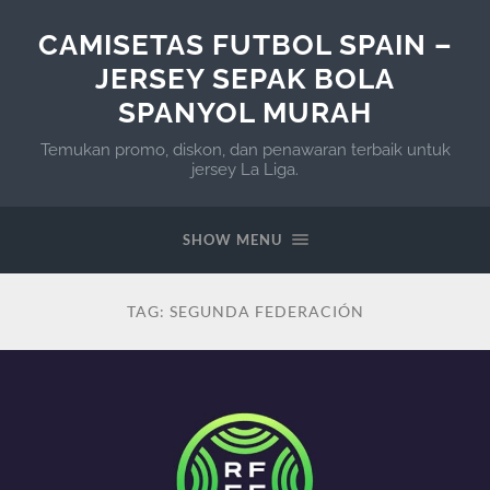
CAMISETAS FUTBOL SPAIN –
JERSEY SEPAK BOLA
SPANYOL MURAH
Temukan promo, diskon, dan penawaran terbaik untuk
jersey La Liga.
SHOW MENU
TAG:
SEGUNDA FEDERACIÓN