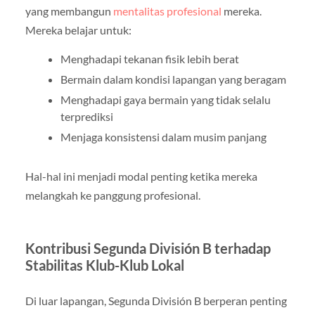
yang membangun
mentalitas profesional
mereka.
Mereka belajar untuk:
Menghadapi tekanan fisik lebih berat
Bermain dalam kondisi lapangan yang beragam
Menghadapi gaya bermain yang tidak selalu
terprediksi
Menjaga konsistensi dalam musim panjang
Hal-hal ini menjadi modal penting ketika mereka
melangkah ke panggung profesional.
Kontribusi Segunda División B terhadap
Stabilitas Klub-Klub Lokal
Di luar lapangan, Segunda División B berperan penting