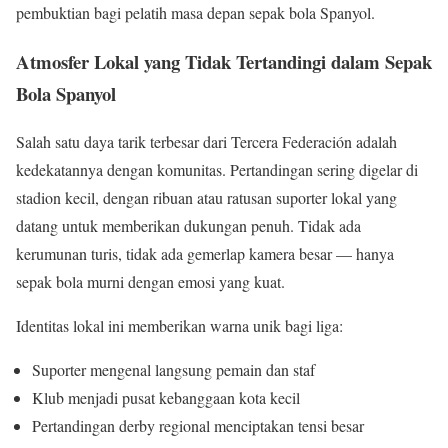
pembuktian bagi pelatih masa depan sepak bola Spanyol.
Atmosfer Lokal yang Tidak Tertandingi dalam Sepak
Bola Spanyol
Salah satu daya tarik terbesar dari Tercera Federación adalah
kedekatannya dengan komunitas. Pertandingan sering digelar di
stadion kecil, dengan ribuan atau ratusan suporter lokal yang
datang untuk memberikan dukungan penuh. Tidak ada
kerumunan turis, tidak ada gemerlap kamera besar — hanya
sepak bola murni dengan emosi yang kuat.
Identitas lokal ini memberikan warna unik bagi liga:
Suporter mengenal langsung pemain dan staf
Klub menjadi pusat kebanggaan kota kecil
Pertandingan derby regional menciptakan tensi besar