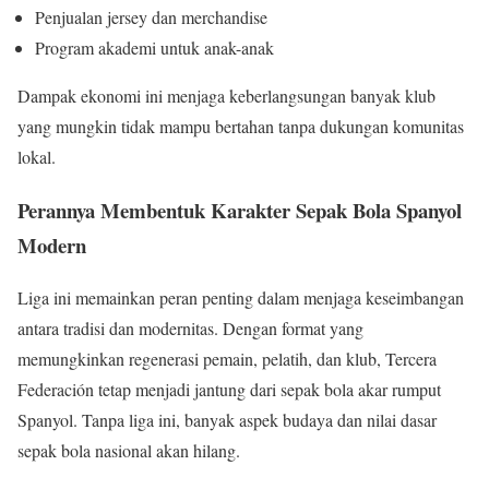
Penjualan jersey dan merchandise
Program akademi untuk anak-anak
Dampak ekonomi ini menjaga keberlangsungan banyak klub
yang mungkin tidak mampu bertahan tanpa dukungan komunitas
lokal.
Perannya Membentuk Karakter Sepak Bola Spanyol
Modern
Liga ini memainkan peran penting dalam menjaga keseimbangan
antara tradisi dan modernitas. Dengan format yang
memungkinkan regenerasi pemain, pelatih, dan klub, Tercera
Federación tetap menjadi jantung dari sepak bola akar rumput
Spanyol. Tanpa liga ini, banyak aspek budaya dan nilai dasar
sepak bola nasional akan hilang.