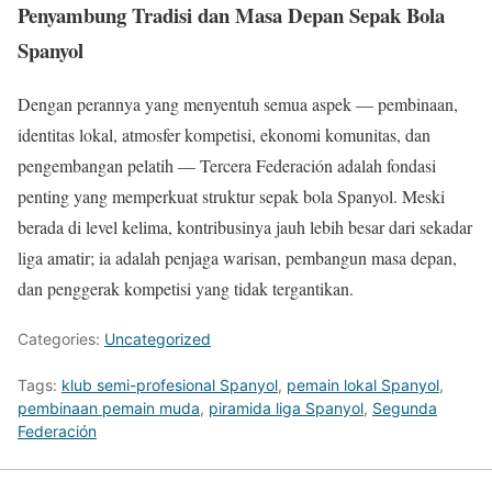
Penyambung Tradisi dan Masa Depan Sepak Bola
Spanyol
Dengan perannya yang menyentuh semua aspek — pembinaan,
identitas lokal, atmosfer kompetisi, ekonomi komunitas, dan
pengembangan pelatih — Tercera Federación adalah fondasi
penting yang memperkuat struktur sepak bola Spanyol. Meski
berada di level kelima, kontribusinya jauh lebih besar dari sekadar
liga amatir; ia adalah penjaga warisan, pembangun masa depan,
dan penggerak kompetisi yang tidak tergantikan.
Categories:
Uncategorized
Tags:
klub semi-profesional Spanyol
,
pemain lokal Spanyol
,
pembinaan pemain muda
,
piramida liga Spanyol
,
Segunda
Federación