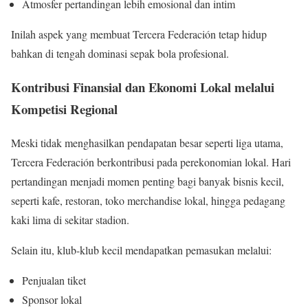
Atmosfer pertandingan lebih emosional dan intim
Inilah aspek yang membuat Tercera Federación tetap hidup
bahkan di tengah dominasi sepak bola profesional.
Kontribusi Finansial dan Ekonomi Lokal melalui
Kompetisi Regional
Meski tidak menghasilkan pendapatan besar seperti liga utama,
Tercera Federación berkontribusi pada perekonomian lokal. Hari
pertandingan menjadi momen penting bagi banyak bisnis kecil,
seperti kafe, restoran, toko merchandise lokal, hingga pedagang
kaki lima di sekitar stadion.
Selain itu, klub-klub kecil mendapatkan pemasukan melalui:
Penjualan tiket
Sponsor lokal