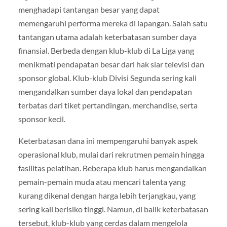
menghadapi tantangan besar yang dapat
memengaruhi performa mereka di lapangan. Salah satu
tantangan utama adalah keterbatasan sumber daya
finansial. Berbeda dengan klub-klub di La Liga yang
menikmati pendapatan besar dari hak siar televisi dan
sponsor global. Klub-klub Divisi Segunda sering kali
mengandalkan sumber daya lokal dan pendapatan
terbatas dari tiket pertandingan, merchandise, serta
sponsor kecil.
Keterbatasan dana ini mempengaruhi banyak aspek
operasional klub, mulai dari rekrutmen pemain hingga
fasilitas pelatihan. Beberapa klub harus mengandalkan
pemain-pemain muda atau mencari talenta yang
kurang dikenal dengan harga lebih terjangkau, yang
sering kali berisiko tinggi. Namun, di balik keterbatasan
tersebut, klub-klub yang cerdas dalam mengelola