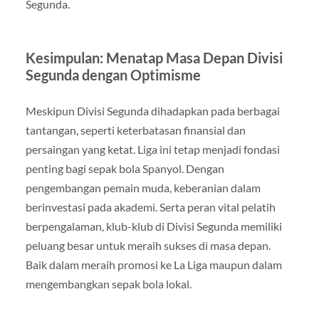
Segunda.
Kesimpulan: Menatap Masa Depan Divisi
Segunda dengan Optimisme
Meskipun Divisi Segunda dihadapkan pada berbagai
tantangan, seperti keterbatasan finansial dan
persaingan yang ketat. Liga ini tetap menjadi fondasi
penting bagi sepak bola Spanyol. Dengan
pengembangan pemain muda, keberanian dalam
berinvestasi pada akademi. Serta peran vital pelatih
berpengalaman, klub-klub di Divisi Segunda memiliki
peluang besar untuk meraih sukses di masa depan.
Baik dalam meraih promosi ke La Liga maupun dalam
mengembangkan sepak bola lokal.