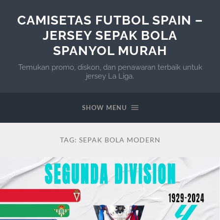
CAMISETAS FUTBOL SPAIN –
JERSEY SEPAK BOLA
SPANYOL MURAH
Temukan promo, diskon, dan penawaran terbaik untuk
jersey La Liga.
SHOW MENU
TAG:
SEPAK BOLA MODERN