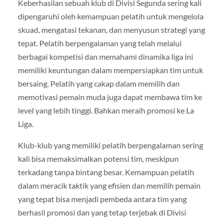
Keberhasilan sebuah klub di Divisi Segunda sering kali
dipengaruhi oleh kemampuan pelatih untuk mengelola
skuad, mengatasi tekanan, dan menyusun strategi yang
tepat. Pelatih berpengalaman yang telah melalui
berbagai kompetisi dan memahami dinamika liga ini
memiliki keuntungan dalam mempersiapkan tim untuk
bersaing. Pelatih yang cakap dalam memilih dan
memotivasi pemain muda juga dapat membawa tim ke
level yang lebih tinggi. Bahkan meraih promosi ke La
Liga.
Klub-klub yang memiliki pelatih berpengalaman sering
kali bisa memaksimalkan potensi tim, meskipun
terkadang tanpa bintang besar. Kemampuan pelatih
dalam meracik taktik yang efisien dan memilih pemain
yang tepat bisa menjadi pembeda antara tim yang
berhasil promosi dan yang tetap terjebak di Divisi