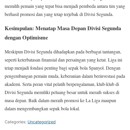
memilih pemain yang tepat bisa menjadi pembeda antara tim yang
berhasil promosi dan yang tetap terjebak di Divisi Segunda.
Kesimpulan: Menatap Masa Depan Divisi Segunda
dengan Optimisme
Meskipun Divisi Segunda dihadapkan pada berbagai tantangan,
seperti keterbatasan finansial dan persaingan yang ketat. Liga ini
tetap menjadi fondasi penting bagi sepak bola Spanyol. Dengan
pengembangan pemain muda, keberanian dalam berinvestasi pada
akademi. Serta peran vital pelatih berpengalaman, klub-klub di
Divisi Segunda memiliki peluang besar untuk meraih sukses di
masa depan. Baik dalam meraih promosi ke La Liga maupun
dalam mengembangkan sepak bola lokal.
Categories:
Uncategorized