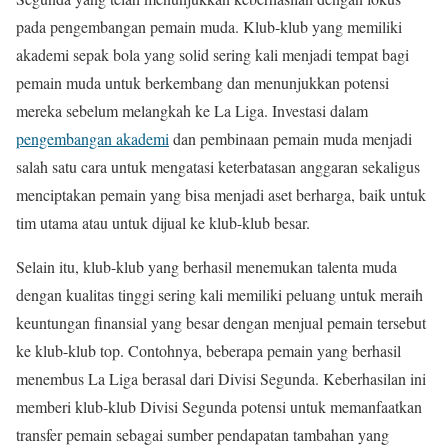
pada pengembangan pemain muda. Klub-klub yang memiliki
akademi sepak bola yang solid sering kali menjadi tempat bagi
pemain muda untuk berkembang dan menunjukkan potensi
mereka sebelum melangkah ke La Liga. Investasi dalam
pengembangan akademi
dan pembinaan pemain muda menjadi
salah satu cara untuk mengatasi keterbatasan anggaran sekaligus
menciptakan pemain yang bisa menjadi aset berharga, baik untuk
tim utama atau untuk dijual ke klub-klub besar.
Selain itu, klub-klub yang berhasil menemukan talenta muda
dengan kualitas tinggi sering kali memiliki peluang untuk meraih
keuntungan finansial yang besar dengan menjual pemain tersebut
ke klub-klub top. Contohnya, beberapa pemain yang berhasil
menembus La Liga berasal dari Divisi Segunda. Keberhasilan ini
memberi klub-klub Divisi Segunda potensi untuk memanfaatkan
transfer pemain sebagai sumber pendapatan tambahan yang