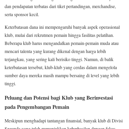
dan pendapatan terbatas dari tiket pertandingan, merchandise,
serta sponsor kecil.
Keterbatasan dana ini mempengaruhi banyak aspek operasional
klub, mulai dari rekrutmen pemain hingga fasilitas pelatihan.
Beberapa klub harus mengandalkan pemain-pemain muda atau
mencari talenta yang kurang dikenal dengan harga lebih
terjangkau, yang sering kali berisiko tinggi. Namun, di balik
keterbatasan tersebut, klub-klub yang cerdas dalam mengelola
sumber daya mereka masih mampu bersaing di level yang lebih
tinggi.
Peluang dan Potensi bagi Klub yang Berinvestasi
pada Pengembangan Pemain
Meskipun menghadapi tantangan finansial, banyak klub di Divisi
Segunda yang telah menunjukkan keberhasilan dengan fokus