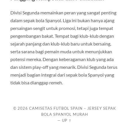
Divisi Segunda memainkan peran yang sangat penting
dalam sepak bola Spanyol. Liga ini bukan hanya ajang
persaingan sengit untuk promosi, tetapi juga tempat
pengembangan bakat. Tempat bagi klub-klub dengan
sejarah panjang dan klub-klub baru untuk bersaing,
serta sarana bagi pemain muda untuk menunjukkan
potensi mereka. Dengan keberagaman klub yang ada
dan sistem play-off yang menarik. Divisi Segunda terus
menjadi bagian integral dari sepak bola Spanyol yang
tidak bisa dianggap remeh.
© 2026
CAMISETAS FUTBOL SPAIN – JERSEY SEPAK
BOLA SPANYOL MURAH
—
UP ↑