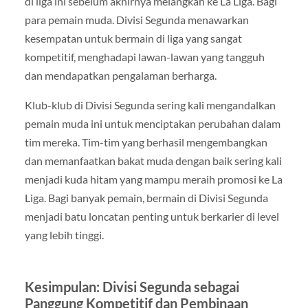
di liga ini sebelum akhirnya melangkah ke La Liga. Bagi
para pemain muda. Divisi Segunda menawarkan
kesempatan untuk bermain di liga yang sangat
kompetitif, menghadapi lawan-lawan yang tangguh
dan mendapatkan pengalaman berharga.
Klub-klub di Divisi Segunda sering kali mengandalkan
pemain muda ini untuk menciptakan perubahan dalam
tim mereka. Tim-tim yang berhasil mengembangkan
dan memanfaatkan bakat muda dengan baik sering kali
menjadi kuda hitam yang mampu meraih promosi ke La
Liga. Bagi banyak pemain, bermain di Divisi Segunda
menjadi batu loncatan penting untuk berkarier di level
yang lebih tinggi.
Kesimpulan: Divisi Segunda sebagai
Panggung Kompetitif dan Pembinaan