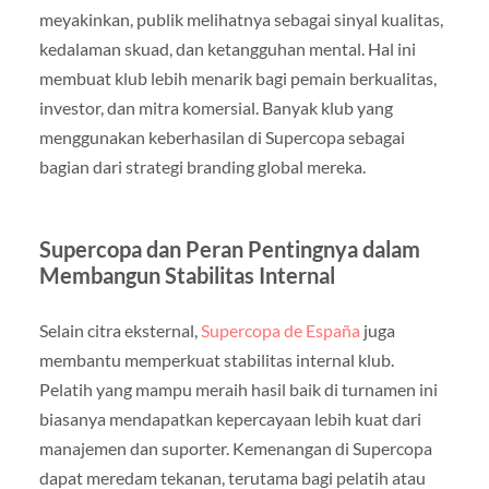
meyakinkan, publik melihatnya sebagai sinyal kualitas,
kedalaman skuad, dan ketangguhan mental. Hal ini
membuat klub lebih menarik bagi pemain berkualitas,
investor, dan mitra komersial. Banyak klub yang
menggunakan keberhasilan di Supercopa sebagai
bagian dari strategi branding global mereka.
Supercopa dan Peran Pentingnya dalam
Membangun Stabilitas Internal
Selain citra eksternal,
Supercopa de España
juga
membantu memperkuat stabilitas internal klub.
Pelatih yang mampu meraih hasil baik di turnamen ini
biasanya mendapatkan kepercayaan lebih kuat dari
manajemen dan suporter. Kemenangan di Supercopa
dapat meredam tekanan, terutama bagi pelatih atau