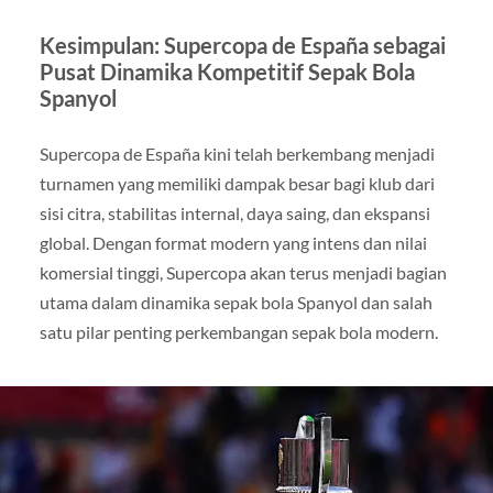
Kesimpulan: Supercopa de España sebagai
Pusat Dinamika Kompetitif Sepak Bola
Spanyol
Supercopa de España kini telah berkembang menjadi
turnamen yang memiliki dampak besar bagi klub dari
sisi citra, stabilitas internal, daya saing, dan ekspansi
global. Dengan format modern yang intens dan nilai
komersial tinggi, Supercopa akan terus menjadi bagian
utama dalam dinamika sepak bola Spanyol dan salah
satu pilar penting perkembangan sepak bola modern.