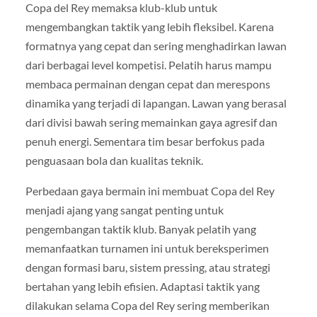
Copa del Rey memaksa klub-klub untuk
mengembangkan taktik yang lebih fleksibel. Karena
formatnya yang cepat dan sering menghadirkan lawan
dari berbagai level kompetisi. Pelatih harus mampu
membaca permainan dengan cepat dan merespons
dinamika yang terjadi di lapangan. Lawan yang berasal
dari divisi bawah sering memainkan gaya agresif dan
penuh energi. Sementara tim besar berfokus pada
penguasaan bola dan kualitas teknik.
Perbedaan gaya bermain ini membuat Copa del Rey
menjadi ajang yang sangat penting untuk
pengembangan taktik klub. Banyak pelatih yang
memanfaatkan turnamen ini untuk bereksperimen
dengan formasi baru, sistem pressing, atau strategi
bertahan yang lebih efisien. Adaptasi taktik yang
dilakukan selama Copa del Rey sering memberikan