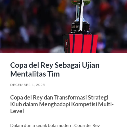
Copa del Rey Sebagai Ujian
Mentalitas Tim
DECEMBER 1, 2025
Copa del Rey dan Transformasi Strategi
Klub dalam Menghadapi Kompetisi Multi-
Level
Dalam dunia sepak bola modern, Copa del Rey