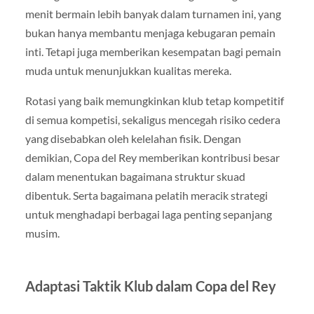
menit bermain lebih banyak dalam turnamen ini, yang
bukan hanya membantu menjaga kebugaran pemain
inti. Tetapi juga memberikan kesempatan bagi pemain
muda untuk menunjukkan kualitas mereka.
Rotasi yang baik memungkinkan klub tetap kompetitif
di semua kompetisi, sekaligus mencegah risiko cedera
yang disebabkan oleh kelelahan fisik. Dengan
demikian, Copa del Rey memberikan kontribusi besar
dalam menentukan bagaimana struktur skuad
dibentuk. Serta bagaimana pelatih meracik strategi
untuk menghadapi berbagai laga penting sepanjang
musim.
Adaptasi Taktik Klub dalam Copa del Rey