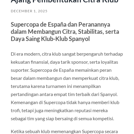
DECEMBER 1, 2025
Supercopa de España dan Peranannya
dalam Membangun Citra, Stabilitas, serta
Daya Saing Klub-Klub Spanyol
Di era modern, citra klub sangat berpengaruh terhadap
kekuatan finansial, daya tarik sponsor, serta loyalitas
suporter. Supercopa de España memainkan peran
besar dalam membangun dan memperkuat citra klub,
terutama karena turnamen ini menampilkan
pertandingan antara empat tim terbaik dari Spanyol.
Kemenangan di Supercopa tidak hanya memberi klub
trofi, tetapi juga meningkatkan reputasi mereka
sebagai tim yang siap bersaing di semua kompetisi.
Ketika sebuah klub memenangkan Supercopa secara