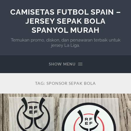
CAMISETAS FUTBOL SPAIN –
JERSEY SEPAK BOLA
SPANYOL MURAH
Temukan promo, diskon, dan penawaran terbaik untuk
jersey La Liga.
SHOW MENU
TAG:
SPONSOR SEPAK BOLA