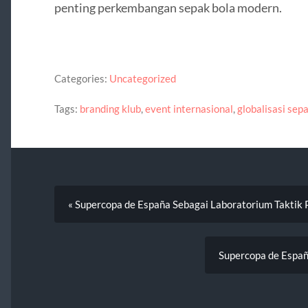
penting perkembangan sepak bola modern.
Categories:
Uncategorized
Tags:
branding klub
,
event internasional
,
globalisasi sep
« Supercopa de España Sebagai Laboratorium Taktik 
Supercopa de Españ