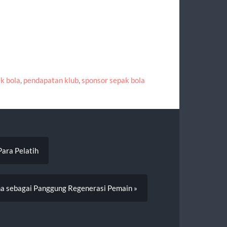
ak bola
,
pendapatan klub
,
sponsor sepak bola
Para Pelatih
a sebagai Panggung Regenerasi Pemain »